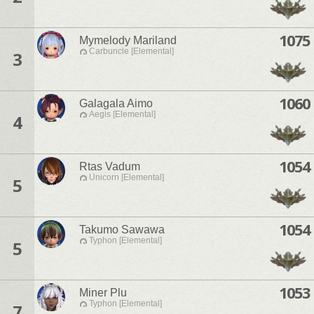
1075
Mymelody Mariland
Carbuncle [Elemental]
3
1060
Galagala Aimo
Aegis [Elemental]
4
1054
Rtas Vadum
Unicorn [Elemental]
5
1054
Takumo Sawawa
Typhon [Elemental]
5
1053
Miner Plu
Typhon [Elemental]
7