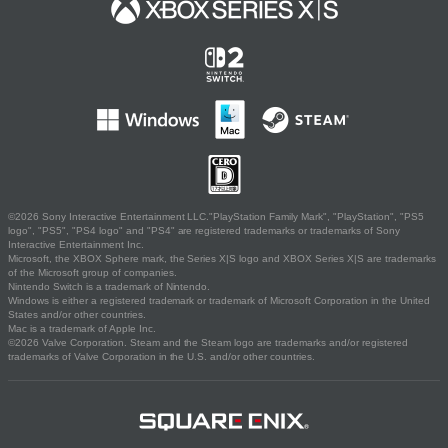
©2026 Sony Interactive Entertainment LLC."PlayStation Family Mark", "PlayStation", "PS5
logo", "PS5", "PS4 logo" and "PS4" are registered trademarks or trademarks of Sony
Interactive Entertainment Inc.
Microsoft, the XBOX Sphere mark, the Series X|S logo and XBOX Series X|S are trademarks
of the Microsoft group of companies.
Nintendo Switch is a trademark of Nintendo.
Windows is either a registered trademark or trademark of Microsoft Corporation in the United
States and/or other countries.
Mac is a trademark of Apple Inc.
©2026 Valve Corporation. Steam and the Steam logo are trademarks and/or registered
trademarks of Valve Corporation in the U.S. and/or other countries.