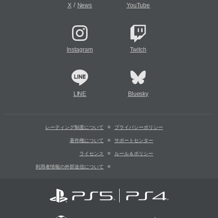
/
X
News
YouTube
Instagram
Twitch
LINE
Bluesky
レーティング制度について
プライバシーポリシー
著作権について
サポートセンター
ライセンス
ルール＆ポリシー
利用者情報の外部送信について