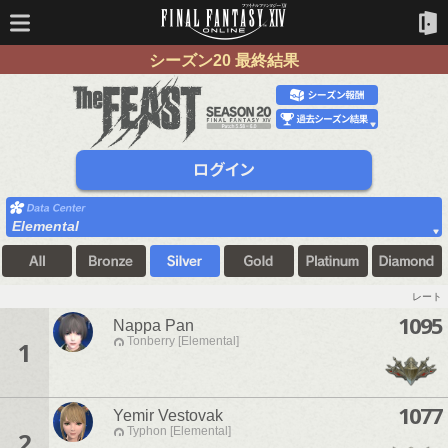
シーズン20 最終結果
Elemental
レート
1095
Nappa Pan
Tonberry [Elemental]
1
1077
Yemir Vestovak
Typhon [Elemental]
2