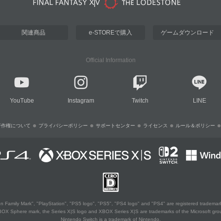
関連商品
e-STOREで購入
ゲームダウンロード
Official Information
YouTube
Instagram
Twitch
LINE
著作権について
プライバシーポリシー
サポートセンター
ライセンス
ルール＆ポリシー
 Family Mark", "PlayStation", "PS5 logo", "PS5", "PS4 logo" and "PS4" are registered trademark
XBOX Sphere mark, the Series X|S logo and XBOX Series X|S are trademarks of the Microsoft gro
Nintendo Switch is a trademark of Nintendo.