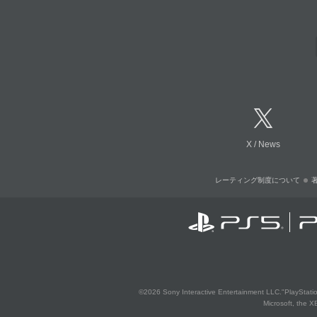
X
/
News
レーティング制度について
©2026 Sony Interactive Entertainment LLC."PlayStation
Microsoft, the 