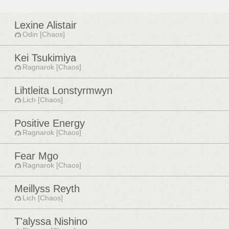
Lexine Alistair
Odin [Chaos]
Kei Tsukimiya
Ragnarok [Chaos]
Lihtleita Lonstyrmwyn
Lich [Chaos]
Positive Energy
Ragnarok [Chaos]
Fear Mgo
Ragnarok [Chaos]
Meillyss Reyth
Lich [Chaos]
T'alyssa Nishino