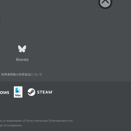
Bluesky
利用者情報の外部送信について
s or trademarks of Sony Interactive Entertainment Inc.
up of companies.