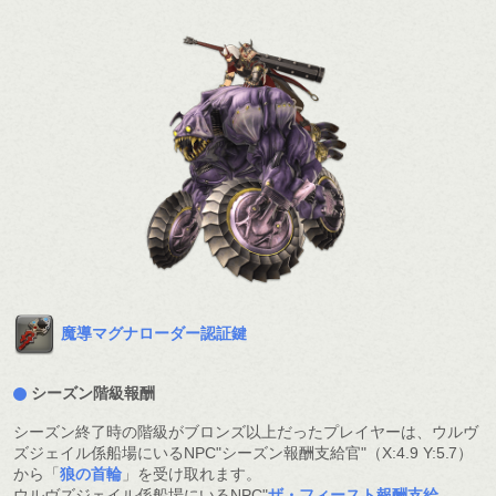
魔導マグナローダー認証鍵
シーズン階級報酬
シーズン終了時の階級がブロンズ以上だったプレイヤーは、ウルヴ
ズジェイル係船場にいるNPC"シーズン報酬支給官"（X:4.9 Y:5.7）
から「
狼の首輪
」を受け取れます。
ウルヴズジェイル係船場にいるNPC"
ザ・フィースト報酬支給