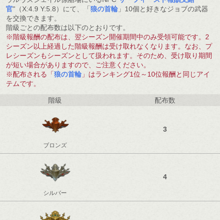
官
"（X:4.9 Y:5.8）にて、「
狼の首輪
」10個と好きなジョブの武器
を交換できます。
階級ごとの配布数は以下のとおりです。
※階級報酬の配布は、翌シーズン開催期間中のみ受領可能です。2
シーズン以上経過した階級報酬は受け取れなくなります。なお、プ
レシーズンもシーズンとして扱われます。そのため、受け取り期間
が短い場合がありますので、ご注意ください。
※配布される「
狼の首輪
」はランキング1位～10位報酬と同じアイ
テムです。
階級
配布数
3
ブロンズ
4
シルバー