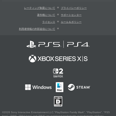
レーティング制度について
プライバシーポリシー
著作権について
サポートセンター
ライセンス
ルール＆ポリシー
利用者情報の外部送信について
©2026 Sony Interactive Entertainment LLC."PlayStation Family Mark", "PlayStation", "PS5
logo", "PS5", "PS4 logo" and "PS4" are registered trademarks or trademarks of Sony