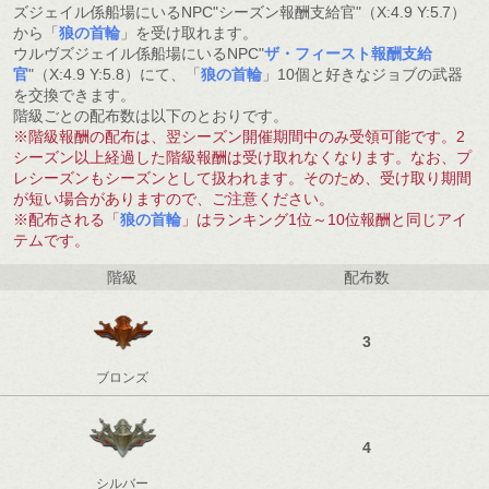
ズジェイル係船場にいるNPC"シーズン報酬支給官"（X:4.9 Y:5.7）
から「
狼の首輪
」を受け取れます。
ウルヴズジェイル係船場にいるNPC"
ザ・フィースト報酬支給
官
"（X:4.9 Y:5.8）にて、「
狼の首輪
」10個と好きなジョブの武器
を交換できます。
階級ごとの配布数は以下のとおりです。
※階級報酬の配布は、翌シーズン開催期間中のみ受領可能です。2
シーズン以上経過した階級報酬は受け取れなくなります。なお、プ
レシーズンもシーズンとして扱われます。そのため、受け取り期間
が短い場合がありますので、ご注意ください。
※配布される「
狼の首輪
」はランキング1位～10位報酬と同じアイ
テムです。
階級
配布数
3
ブロンズ
4
シルバー