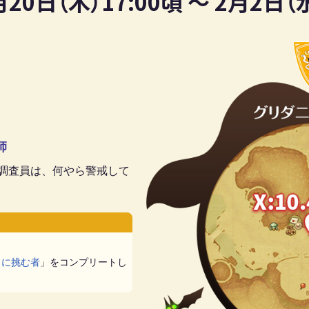
月20日（木）17:00頃 ～ 2月2日（水
師
調査員は、何やら警戒して
ャに挑む者
」をコンプリートし