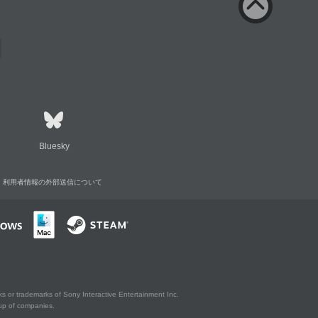
Bluesky
利用者情報の外部送信について
s or trademarks of Sony Interactive Entertainment Inc.
up of companies.