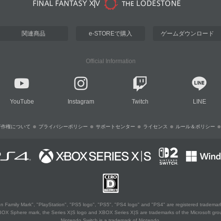
関連商品
e-STOREで購入
ゲームダウンロード
Official Information
YouTube
Instagram
Twitch
LINE
著作権について
プライバシーポリシー
サポートセンター
ライセンス
ルール＆ポリシー
 Family Mark", "PlayStation", "PS5 logo", "PS5", "PS4 logo" and "PS4" are registered trademark
XBOX Sphere mark, the Series X|S logo and XBOX Series X|S are trademarks of the Microsoft gro
Nintendo Switch is a trademark of Nintendo.