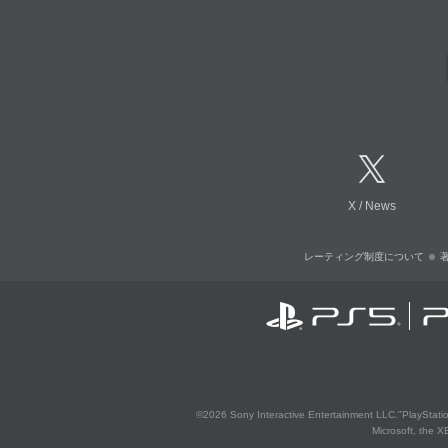
X
/
News
レーティング制度について
©2026 Sony Interactive Entertainment LLC."PlayStation
Microsoft, the 