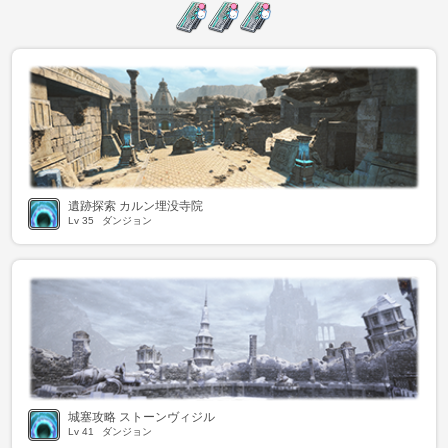
遺跡探索 カルン埋没寺院
Lv
35
ダンジョン
城塞攻略 ストーンヴィジル
Lv
41
ダンジョン