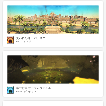
失われた都 ラバナスタ
Lv
70
レイド
霧中行軍 オーラムヴェイル
Lv
47
ダンジョン