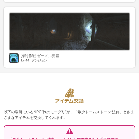
掃討作戦 ゼーメル要塞
Lv
44
ダンジョン
以下の場所にいるNPC"旅のモーグリ"が、「希少トームストーン:法典」とさま
ざまなアイテムを交換してくれます。