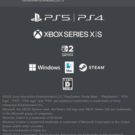
©2026 Sony Interactive Entertainment LLC."PlayStation Family Mark", "PlayStation", "PS5
logo", "PS5", "PS4 logo" and "PS4" are registered trademarks or trademarks of Sony
Interactive Entertainment Inc.
Microsoft, the XBOX Sphere mark, the Series X|S logo and XBOX Series X|S are trademarks
of the Microsoft group of companies.
Nintendo Switch is a trademark of Nintendo.
Windows is either a registered trademark or trademark of Microsoft Corporation in the United
States and/or other countries.
Mac is a trademark of Apple Inc.
©2026 Valve Corporation. Steam and the Steam logo are trademarks and/or registered