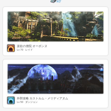
楽欲の僧院 オーボンヌ
Lv
70
レイド
外郭攻略 カストルム・メリディアヌム
Lv
50
ダンジョン