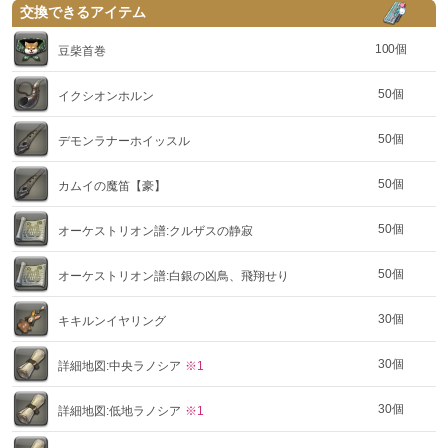
交換できるアイテム
100個
豆柴首巻
50個
イクシオンホルン
50個
デモンラナーホイッスル
50個
カムイの魔笛【豪】
50個
オーケストリオン譜:クルザスの静寂
50個
オーケストリオン譜:白銀の凶鳥、飛翔せり
30個
キキルンイヤリング
30個
詳細地図:中央ラノシア
※1
30個
詳細地図:低地ラノシア
※1