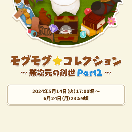
2024年5月14日（火）17:00頃 ～
6月24日（月）23:59頃