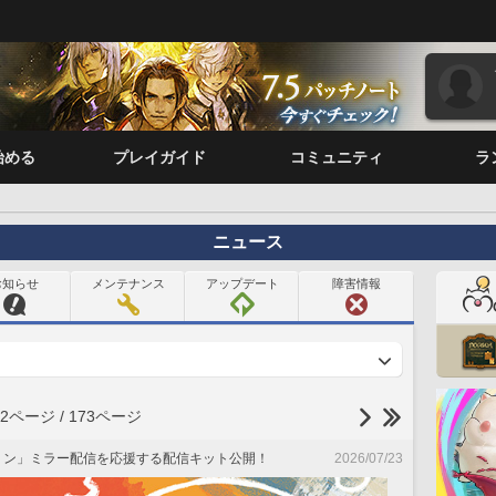
始める
プレイガイド
コミュニティ
ラ
ニュース
お知らせ
メンテナンス
アップデート
障害情報
2ページ / 173ページ
ベルリン」ミラー配信を応援する配信キット公開！
2026/07/23