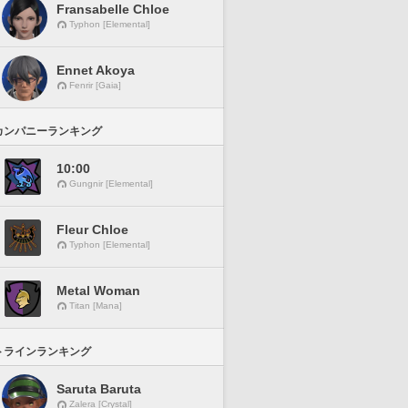
Fransabelle Chloe
Typhon [Elemental]
Ennet Akoya
Fenrir [Gaia]
カンパニーランキング
10:00
Gungnir [Elemental]
Fleur Chloe
Typhon [Elemental]
Metal Woman
Titan [Mana]
トラインランキング
Saruta Baruta
Zalera [Crystal]