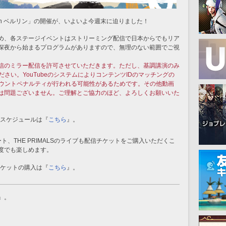
 in ベルリン」の開催が、いよいよ今週末に迫りました！
め、各ステージイベントはストリーミング配信で日本からでもリア
深夜から始まるプログラムがありますので、無理のない範囲でご視
信のミラー配信を許可させていただきます。ただし、基調講演のみ
ください。YouTubeのシステムによりコンテンツIDのマッチングの
アカウントペナルティが行われる可能性があるためです。その他動画
は問題ございません。ご理解とご協力のほど、よろしくお願いいた
スケジュールは『
こちら
』。
ート、THE PRIMALSのライブも配信チケットをご購入いただくこ
度でも楽しめます。
ケットの購入は『
こちら
』。
』。