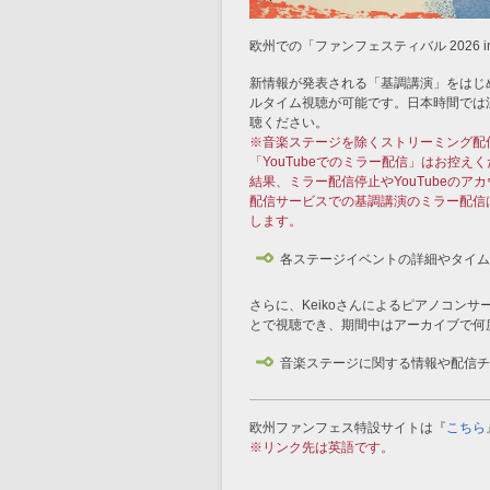
欧州での「ファンフェスティバル 2026
新情報が発表される「基調講演」をはじ
ルタイム視聴が可能です。日本時間では
聴ください。
※音楽ステージを除くストリーミング配
「YouTubeでのミラー配信」はお控え
結果、ミラー配信停止やYouTubeの
配信サービスでの基調講演のミラー配信
します。
各ステージイベントの詳細やタイム
さらに、Keikoさんによるピアノコンサ
とで視聴でき、期間中はアーカイブで何
音楽ステージに関する情報や配信チ
欧州ファンフェス特設サイトは
『
こちら
※リンク先は英語です。