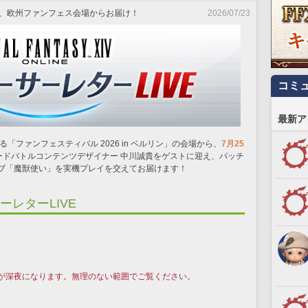
（土） 、欧州ファンフェス会場からお届け！
2026/07/23
コミ
最新ア
される「ファンフェスティバル 2026 in ベルリン」の会場から、
7月25
ードバトルコンテンツデザイナー 中川誠貴をゲストに迎え、パッチ
ョブ「魔獣使い」を実機プレイを交えてお届けます！
サーレターLIVE
。
が深夜になります。無理のない範囲でご覧ください。