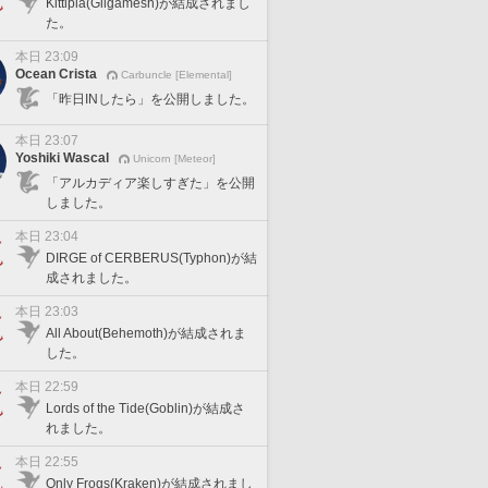
Kittipia(Gilgamesh)が結成されまし
た。
本日 23:09
Ocean Crista
Carbuncle [Elemental]
「昨日INしたら」を公開しました。
本日 23:07
Yoshiki Wascal
Unicorn [Meteor]
「アルカディア楽しすぎた」を公開
しました。
本日 23:04
DIRGE of CERBERUS(Typhon)が結
成されました。
本日 23:03
All About(Behemoth)が結成されま
した。
本日 22:59
Lords of the Tide(Goblin)が結成さ
れました。
本日 22:55
Only Frogs(Kraken)が結成されまし