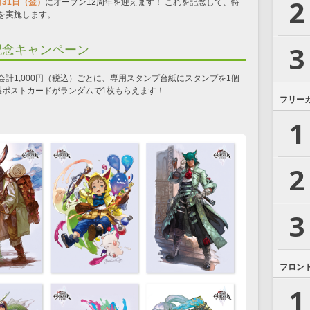
2
月31日（金）
に
オープン12周年を迎えます！ これを記念して、特
を実施します。
3
記念キャンペーン
計1,000円（税込）ごとに、専用スタンプ台紙にスタンプを1個
製ポストカードがランダムで1枚もらえます！
フリー
1
2
3
フロン
1