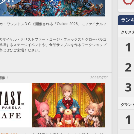
ラン
・ワシントンD.C.で開催される「Otakon 2026」にファイナルフ
クリス
のマイケル・クリストファー・コージ・フォックスとグローバルコ
1
登壇するステージイベントや、食品サンプルを作るワークショップ
際はぜひご来場ください。
2
開催！
2026/07/21
3
グラン
1