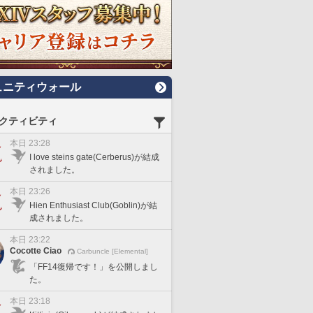
ュニティウォール
クティビティ
本日 23:28
I love steins gate(Cerberus)が結成
されました。
本日 23:26
Hien Enthusiast Club(Goblin)が結
成されました。
本日 23:22
Cocotte Ciao
Carbuncle [Elemental]
「FF14復帰です！」を公開しまし
た。
本日 23:18