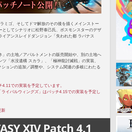
アラミゴ、そしてドマ解放のその後を描くメインストー
ーとしてシナリオに松野泰己氏、ボスモンスターのデザ
ライアンスレイドダンジョン「失われた都 ラバナス
ネ」の土地／アパルトメントの販売開始や、別の土地へ
ンツ「水没遺構 スカラ」、「極神龍討滅戦」の実装、
アクションの追加／調整や、システム関連の多岐にわたる
4.11での実装を予定しています。
「ライバルウィングズ」はパッチ4.15での実装を予定し
更新
ASY XIV Patch 4.1