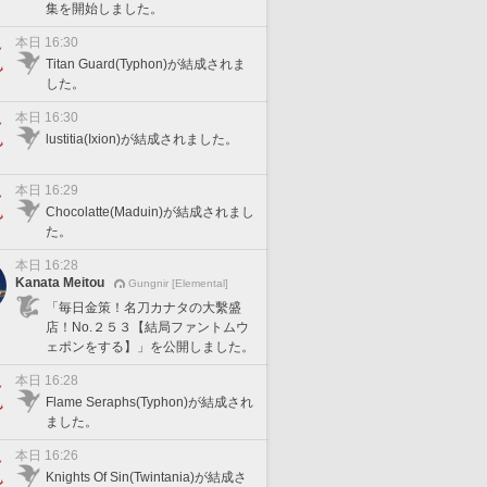
集を開始しました。
本日 16:30
Titan Guard(Typhon)が結成されま
した。
本日 16:30
lustitia(Ixion)が結成されました。
本日 16:29
Chocolatte(Maduin)が結成されまし
た。
本日 16:28
Kanata Meitou
Gungnir [Elemental]
「毎日金策！名刀カナタの大繫盛
店！No.２５３【結局ファントムウ
ェポンをする】」を公開しました。
本日 16:28
Flame Seraphs(Typhon)が結成され
ました。
本日 16:26
Knights Of Sin(Twintania)が結成さ