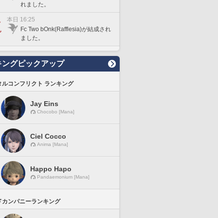
れました。
本日 16:25
Fc Two bOnk(Rafflesia)が結成され
ました。
キングピックアップ
タルコンフリクト ランキング
Jay Eins
Chocobo [Mana]
Ciel Cocco
Anima [Mana]
Happo Hapo
Pandaemonium [Mana]
ドカンパニーランキング