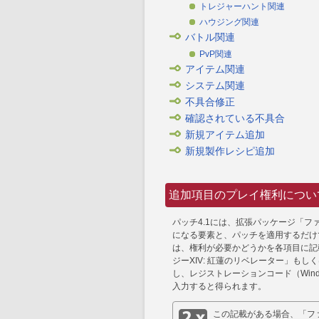
トレジャーハント関連
ハウジング関連
バトル関連
PvP関連
アイテム関連
システム関連
不具合修正
確認されている不具合
新規アイテム追加
新規製作レシピ追加
追加項目のプレイ権利につい
パッチ4.1には、拡張パッケージ「フ
になる要素と、パッチを適用するだけ
は、権利が必要かどうかを各項目に記
ジーXIV: 紅蓮のリベレーター」もし
し、レジストレーションコード（Window
入力すると得られます。
この記載がある場合、「ファ