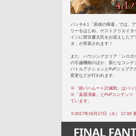
パッチ4.1「英雄の帰還」では、
リーをはじめ、ゲストクリエイタ
インに雨宮慶太氏をお迎えしたア
タ」が実装されます！
また、ハウジングエリア「シロガ
の引越機能のほか、新たなコンテ
バトルアクションとPvPジョブ
変更などが行われます。
※「絶バハムート討滅戦」はパッチ
※「楽器演奏」とPvPコンテンツ
ています。
※2017年10月17日（火） 17:00 
FINAL FANT