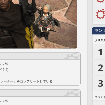
ラン
クリス
1
2
ル70
9.4)
3
ベレーター」をコンプリートしている
グラン
ル70