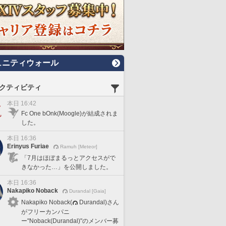
ュニティウォール
クティビティ
本日 16:42
Fc One bOnk(Moogle)が結成されま
した。
本日 16:36
Erinyus Furiae
Ramuh [Meteor]
「7月はほぼまるっとアクセスがで
きなかった…」を公開しました。
本日 16:36
Nakapiko Noback
Durandal [Gaia]
Nakapiko Noback(
Durandal)さん
がフリーカンパニ
ー"Noback(Durandal)"のメンバー募