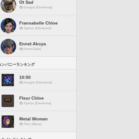
Ot Sad
Gungnir [Elemental]
Fransabelle Chloe
Typhon [Elemental]
Ennet Akoya
Fenrir [Gaia]
カンパニーランキング
10:00
Gungnir [Elemental]
Fleur Chloe
Typhon [Elemental]
Metal Woman
Titan [Mana]