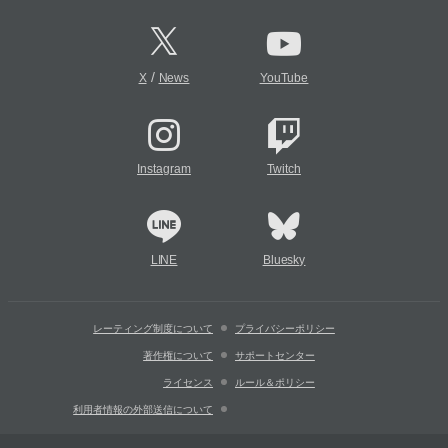
/
X
News
YouTube
Instagram
Twitch
LINE
Bluesky
レーティング制度について
プライバシーポリシー
著作権について
サポートセンター
ライセンス
ルール＆ポリシー
利用者情報の外部送信について