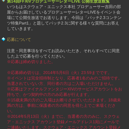
第14回FFXIVプロデューサーレターLIVE 公開生放送観覧
いつもはスクウェア・エニックス本社 プロデューサー吉田の部
屋からお届けしているプロデューサーレターLIVEをイベント会
場にて公開生放送でお送りします。今回は「パッチ2.3コンテン
ツ特集Part1」と題してパッチ2.3に関する様々な質問にお答え
していきます。
応募について
注意・同意事項をすべてお読みいただき、それらすべてに同意
した上で応募を行ってください。
※応募は締め切りました。
※応募締め切りは、2014年5月6日（火）23:59までです。
※イベントは完全招待制となり、応募者1名のみのご招待です。
当選されていない方、同行者の方はご入場いただけません。
※応募はファイナルファンタジーXIVのサービスアカウントをお
持ちで、かつ契約中の方のみ応募が行えます。
※15歳未満の方のご入場はお断りさせていただきます。18歳未
満の方は、事前に保護者の方の同意を得た上でご来場くださ
い。
※2014年5月13日（火）までに、当選者の方のみに、スクウェ
ア・エニックス アカウント登録メールアドレス1宛にメールで
ご連絡いたします。スクウェア・エニックス アカウント登録メ