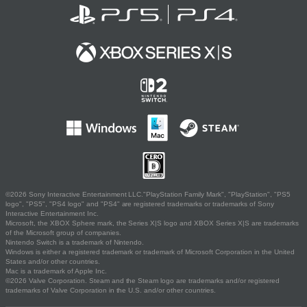
©2026 Sony Interactive Entertainment LLC."PlayStation Family Mark", "PlayStation", "PS5
logo", "PS5", "PS4 logo" and "PS4" are registered trademarks or trademarks of Sony
Interactive Entertainment Inc.
Microsoft, the XBOX Sphere mark, the Series X|S logo and XBOX Series X|S are trademarks
of the Microsoft group of companies.
Nintendo Switch is a trademark of Nintendo.
Windows is either a registered trademark or trademark of Microsoft Corporation in the United
States and/or other countries.
Mac is a trademark of Apple Inc.
©2026 Valve Corporation. Steam and the Steam logo are trademarks and/or registered
trademarks of Valve Corporation in the U.S. and/or other countries.