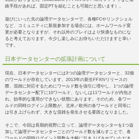
絡手段があれば、固定PTを組むことも可能だと思います）。
遊びにいった先の論理データセンターで、各種FCやリンクシェル
など、コミュニティに新規参加する場合には、ホームワールド変
更が必要となりますが、それ以外のプレイはより快適なものにな
ると考えております。今少し楽しみにお待ちいただけますと幸い
です。
日本データセンターの拡張計画について
現在、日本データセンターには3つの論理データセンターと、32個
のワールドが存在しています。2013年の新生FFXIVリリースの
際、混雑に対応するためにワールド数を強引に増やし、1つの論理
データセンター配下に10ワールド、ないしは11ワールドが内包さ
れ、効率的な運用ができない状態にあります。そのため、各ワー
ルドの同時ログイン上限数が、北米／欧州の各ワールドと同等に
は引き上げられず、大きな混雑を発生させる要因となりました。
そこで、今回は長期的視野に立って、論理データセンターを1つ追
加して論理データセンターごとのワールド数を減らすことで、各
ワールドの同時ログイン上限数を大幅に引き上げさせていただき