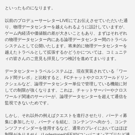
といったものになります。
以前のプロデューサーレターLIVEにてお伝えさせていただいた通
り、物理データセンターを越えられるように設計していますが、
ゲーム内経済や価値観の差が大きいこともあり、まずはそれぞれ
の物理データセンター内にある論理データセンター間のトラベル
システムとして公開いたします。将来的に物理データセンターを
越えたトラベルとして拡張するかどうかについては、コミュニテ
ィの皆さんのご意見も拝見しつつ検討を進めてまいります。
データセンタートラベルシステムは、現在実装されている「ワー
ルド間テレポ」と比較すると、FCチャットやクロスワールドリン
クシェルなど、論理データセンター単位で管理している機能に対
しての制限が強くなります。これは、チャットサーバーやクロス
ワールド関連のサーバーが、論理データセンターを超えて通信を
監視できないためです。
しかし、それ以外の例えばクエストを進行させたり、パーティ募
集に参加したり、パーティを組む、コンテンツへ向かう、コンテ
ンツファインダーを使用するなど、通常のプレイにおいてはほぼ
制限がありません（LodestoneやFFXIVコンパニオンアプリなど連