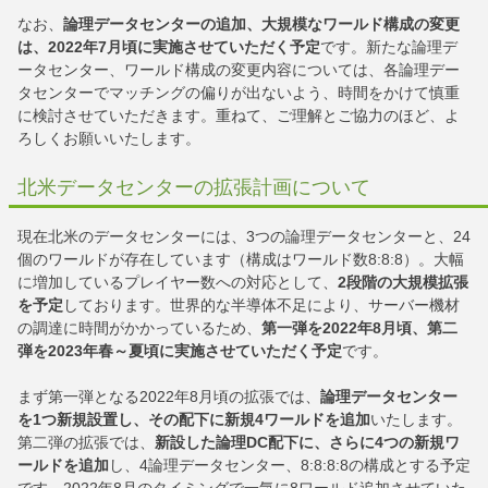
なお、
論理データセンターの追加、大規模なワールド構成の変更
は、2022年7月頃に実施させていただく予定
です。新たな論理デ
ータセンター、ワールド構成の変更内容については、各論理デー
タセンターでマッチングの偏りが出ないよう、時間をかけて慎重
に検討させていただきます。重ねて、ご理解とご協力のほど、よ
ろしくお願いいたします。
北米データセンターの拡張計画について
現在北米のデータセンターには、3つの論理データセンターと、24
個のワールドが存在しています（構成はワールド数8:8:8）。大幅
に増加しているプレイヤー数への対応として、
2段階の大規模拡張
を予定
しております。世界的な半導体不足により、サーバー機材
の調達に時間がかかっているため、
第一弾を2022年8月頃、第二
弾を2023年春～夏頃に実施させていただく予定
です。
まず第一弾となる2022年8月頃の拡張では、
論理データセンター
を1つ新規設置し、その配下に新規4ワールドを追加
いたします。
第二弾の拡張では、
新設した論理DC配下に、さらに4つの新規ワ
ールドを追加
し、4論理データセンター、8:8:8:8の構成とする予定
です。2022年8月のタイミングで一気に8ワールド追加させていた