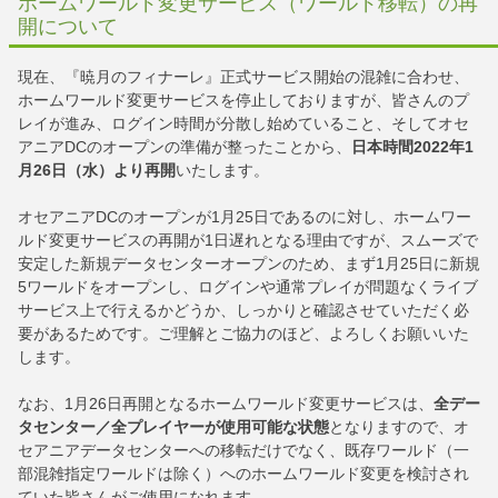
ホームワールド変更サービス（ワールド移転）の再
開について
現在、『暁月のフィナーレ』正式サービス開始の混雑に合わせ、
ホームワールド変更サービスを停止しておりますが、皆さんのプ
レイが進み、ログイン時間が分散し始めていること、そしてオセ
アニアDCのオープンの準備が整ったことから、
日本時間2022年1
月26日（水）より再開
いたします。
オセアニアDCのオープンが1月25日であるのに対し、ホームワー
ルド変更サービスの再開が1日遅れとなる理由ですが、スムーズで
安定した新規データセンターオープンのため、まず1月25日に新規
5ワールドをオープンし、ログインや通常プレイが問題なくライブ
サービス上で行えるかどうか、しっかりと確認させていただく必
要があるためです。ご理解とご協力のほど、よろしくお願いいた
します。
なお、1月26日再開となるホームワールド変更サービスは、
全デー
タセンター／全プレイヤーが使用可能な状態
となりますので、オ
セアニアデータセンターへの移転だけでなく、既存ワールド（一
部混雑指定ワールドは除く）へのホームワールド変更を検討され
ていた皆さんがご使用になれます。