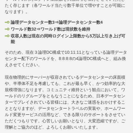
たく存じます（各ワールド当たり数千単位で増やすことが可能に
なります）。
論理データセンター数3⇒論理データセンター数4
ワールド数32⇒ワールド数は現状数を維持
収容人数は現在の同時ログイン上限数から5万以上引き上げ可
能
そのため、現在３論理DC構成で10:11:11となっている論理データ
センター配下のワールドを、8:8:8:8の4論理DC構成へと、組み換
えさせてください。
現在物理的にサーバーが収容されているデータセンターの床面積
や、半導体不足を考慮しても、これが最も早く、かつ効率的な大
規模増強になります。コミュニティ維持という観点において、ワ
ールドのリグループをともなうことになるため、日本データセン
ターでプレイされている皆様には、大きなご迷惑をおかけするこ
ととなりますが、データセンタートラベルの実装や、ホームワー
ルド変更サービスの活用など、できる限りのサポートをさせてい
ただくつもりです。心苦しいお願いとなり、大変恐縮ですが、ご
理解とご協力のほど、よろしくお願いいたします。