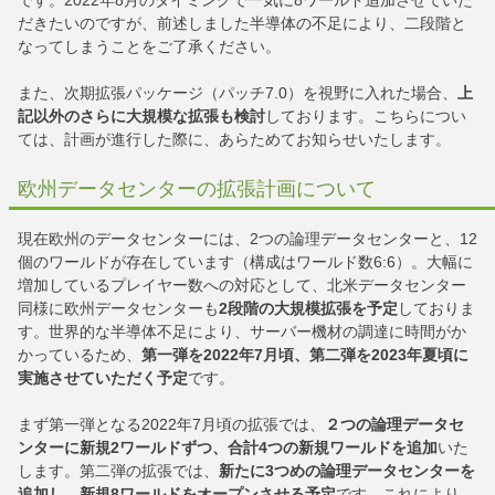
だきたいのですが、前述しました半導体の不足により、二段階と
なってしまうことをご了承ください。
また、次期拡張パッケージ（パッチ7.0）を視野に入れた場合、
上
記以外のさらに大規模な拡張も検討
しております。こちらについ
ては、計画が進行した際に、あらためてお知らせいたします。
欧州データセンターの拡張計画について
現在欧州のデータセンターには、2つの論理データセンターと、12
個のワールドが存在しています（構成はワールド数6:6）。大幅に
増加しているプレイヤー数への対応として、北米データセンター
同様に欧州データセンターも
2段階の大規模拡張を予定
しておりま
す。世界的な半導体不足により、サーバー機材の調達に時間がか
かっているため、
第一弾を2022年7月頃、第二弾を2023年夏頃に
実施させていただく予定
です。
まず第一弾となる2022年7月頃の拡張では、
２つの論理データセ
ンターに新規2ワールドずつ、合計4つの新規ワールドを追加
いた
します。第二弾の拡張では、
新たに3つめの論理データセンターを
追加し、新規8ワールドをオープンさせる予定
です。これにより、