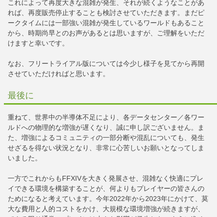
これによって再度大きな混雑が発生、それが続くようなことがあ
れば、再度販売停止することも検討させていただきます。まだピ
ークタイムには一部強い混雑が発生しているワールドもあること
から、時期尚早とのお声があるとは思いますが、ご理解をいただ
けますと幸いです。
なお、フリートライアル版については今少し様子を見てから再開
させていただければと思います。
最後に
重ねて、世界中の半導体不足により、各データセンター／各ワー
ルドへの物理的な増強が遅くなり、誠に申し訳ございません。ま
た、増強によるコミュニティの一部分断や混乱についても、発生
せざるを得ない状況となり、非常に心苦しいお願いとなってしま
いました。
一方でこれからもFFXIVを大きく発展させ、混雑なく快適にプレ
イできる環境を構築することが、何よりもプレイヤーの皆さんの
ためになると考えています。今年2022年から2023年にかけて、莫
大な費用と人的コストをかけ、大規模な環境増強が続きますが、