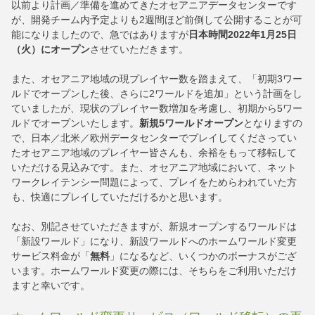
以前より計画／準備を進めてきたオセアニアデータセンターです
が、開発チーム内予定よりも2週間ほど前倒して公開することが可
能になりましたので、急ではありますが
日本時間2022年1月25日
（火）にオープン
させていただきます。
また、オセアニア地域の現プレイヤー数を踏まえて、「初期3ワー
ルドでオープンした後、さらに2ワールドを追加」という計画をし
ていましたが、現状のプレイヤー数増加を考慮し、初期から5ワー
ルドでオープンいたします。
新規5ワールドオープン
となりますの
で、日本／北米／欧州データセンターでプレイしてくださってい
たオセアニア地域のプレイヤー皆さんも、余裕をもって移転して
いただける見込みです。また、オセアニア地域において、ネット
ワークレイテンシー問題によって、プレイをためらわれていた方
も、快適にプレイしていただけるかと思います。
なお、別記させていただきますが、新規オープンするワールドは
「新設ワールド」になり、新設ワールドへのホームワールド変更
サービス料金が「
無料
」になるなど、いくつかのボーナスがござ
います。ホームワールド変更の際には、そちらをご利用いただけ
ますと幸いです。