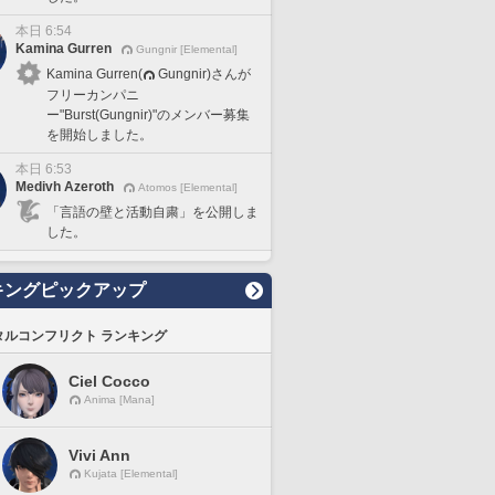
本日 6:54
Kamina Gurren
Gungnir [Elemental]
Kamina Gurren(
Gungnir)さんが
フリーカンパニ
ー"Burst(Gungnir)"のメンバー募集
を開始しました。
本日 6:53
Medivh Azeroth
Atomos [Elemental]
「言語の壁と活動自粛」を公開しま
した。
キングピックアップ
タルコンフリクト ランキング
Ciel Cocco
Anima [Mana]
Vivi Ann
Kujata [Elemental]