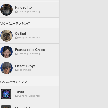
Hatozo Ito
Typhon [Elemental]
ドカンパニーランキング
Ot Sad
Gungnir [Elemental]
Fransabelle Chloe
Typhon [Elemental]
Ennet Akoya
Fenrir [Gaia]
カンパニーランキング
10:00
Gungnir [Elemental]