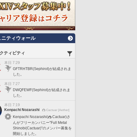
ュニティウォール
クティビティ
本日 7:29
GFTRHTBR(Sephirot)が結成されま
した。
本日 7:27
DWQFEWF(Sephirot)が結成されま
した。
本日 7:19
Kenpachi Nozarashi
Cactuar [Aether]
Kenpachi Nozarashi(
Cactuar)さ
んがフリーカンパニー"Full Metal
Shinobi(Cactuar)"のメンバー募集を
開始しました。