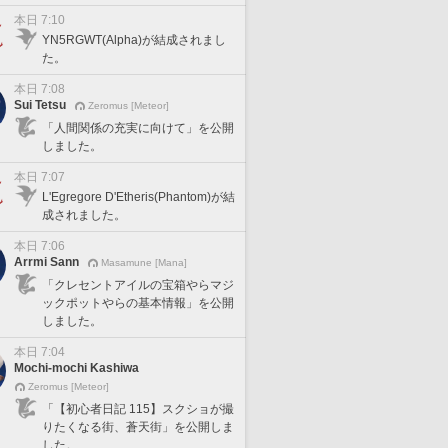
本日 7:10
YN5RGWT(Alpha)が結成されまし
た。
本日 7:08
Sui Tetsu
Zeromus [Meteor]
「人間関係の充実に向けて」を公開
しました。
本日 7:07
L'Egregore D'Etheris(Phantom)が結
成されました。
本日 7:06
Arrmi Sann
Masamune [Mana]
「クレセントアイルの宝箱やらマジ
ックポットやらの基本情報」を公開
しました。
本日 7:04
Mochi-mochi Kashiwa
Zeromus [Meteor]
「【初心者日記 115】スクショが撮
りたくなる街、蒼天街」を公開しま
した。