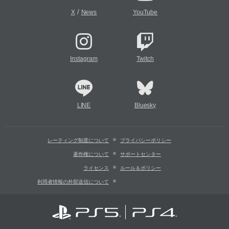
/
X
News
YouTube
Instagram
Twitch
LINE
Bluesky
レーティング制度について
プライバシーポリシー
著作権について
サポートセンター
ライセンス
ルール＆ポリシー
利用者情報の外部送信について