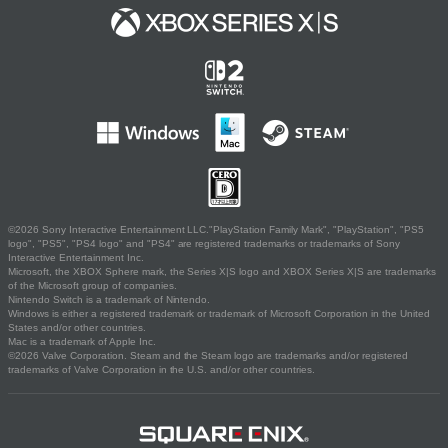
©2026 Sony Interactive Entertainment LLC."PlayStation Family Mark", "PlayStation", "PS5
logo", "PS5", "PS4 logo" and "PS4" are registered trademarks or trademarks of Sony
Interactive Entertainment Inc.
Microsoft, the XBOX Sphere mark, the Series X|S logo and XBOX Series X|S are trademarks
of the Microsoft group of companies.
Nintendo Switch is a trademark of Nintendo.
Windows is either a registered trademark or trademark of Microsoft Corporation in the United
States and/or other countries.
Mac is a trademark of Apple Inc.
©2026 Valve Corporation. Steam and the Steam logo are trademarks and/or registered
trademarks of Valve Corporation in the U.S. and/or other countries.