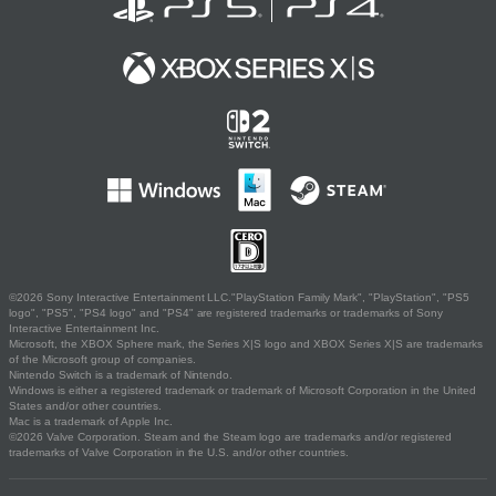
©2026 Sony Interactive Entertainment LLC."PlayStation Family Mark", "PlayStation", "PS5
logo", "PS5", "PS4 logo" and "PS4" are registered trademarks or trademarks of Sony
Interactive Entertainment Inc.
Microsoft, the XBOX Sphere mark, the Series X|S logo and XBOX Series X|S are trademarks
of the Microsoft group of companies.
Nintendo Switch is a trademark of Nintendo.
Windows is either a registered trademark or trademark of Microsoft Corporation in the United
States and/or other countries.
Mac is a trademark of Apple Inc.
©2026 Valve Corporation. Steam and the Steam logo are trademarks and/or registered
trademarks of Valve Corporation in the U.S. and/or other countries.