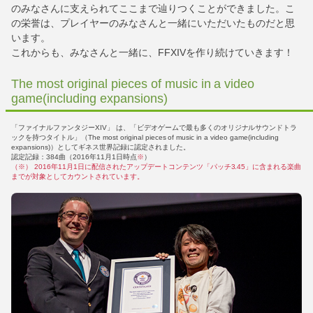
のみなさんに支えられてここまで辿りつくことができました。こ
の栄誉は、プレイヤーのみなさんと一緒にいただいたものだと思
います。
これからも、みなさんと一緒に、FFXIVを作り続けていきます！
The most original pieces of music in a video
game(including expansions)
「ファイナルファンタジーXIV」 は、「ビデオゲームで最も多くのオリジナルサウンドトラ
ックを持つタイトル」（The most original pieces of music in a video game(including
expansions)）としてギネス世界記録に認定されました。
認定記録：384曲（2016年11月1日時点
※
）
（※） 2016年11月1日に配信されたアップデートコンテンツ「パッチ3.45」に含まれる楽曲
までが対象としてカウントされています。