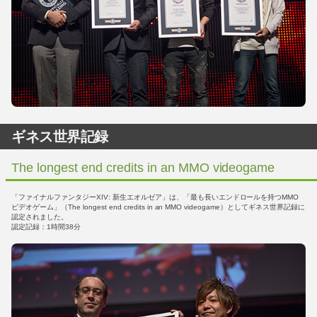
ギネス世界記録
The longest end credits in an MMO videogame
「ファイナルファンタジーXIV: 新生エオルゼア」は、「最も長いエンドロールを持つMMO
ビデオゲーム」（The longest end credits in an MMO videogame）としてギネス世界記録に
認定されました。
認定記録：1時間38分