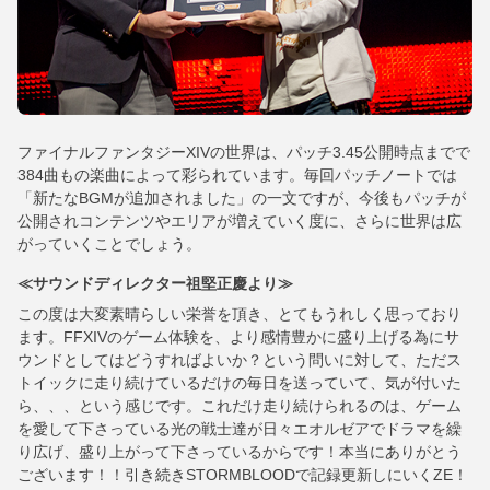
ファイナルファンタジーXIVの世界は、パッチ3.45公開時点までで
384曲もの楽曲によって彩られています。毎回パッチノートでは
「新たなBGMが追加されました」の一文ですが、今後もパッチが
公開されコンテンツやエリアが増えていく度に、さらに世界は広
がっていくことでしょう。
≪サウンドディレクター祖堅正慶より≫
この度は大変素晴らしい栄誉を頂き、とてもうれしく思っており
ます。FFXIVのゲーム体験を、より感情豊かに盛り上げる為にサ
ウンドとしてはどうすればよいか？という問いに対して、ただス
トイックに走り続けているだけの毎日を送っていて、気が付いた
ら、、、という感じです。これだけ走り続けられるのは、ゲーム
を愛して下さっている光の戦士達が日々エオルゼアでドラマを繰
り広げ、盛り上がって下さっているからです！本当にありがとう
ございます！！引き続きSTORMBLOODで記録更新しにいくZE！