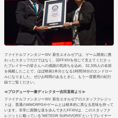
ファイナルファンタジーXIV: 新生エオルゼアは、ゲーム開発に携
わったスタッフだけではなく、旧FFXIVを信じて支えてくださっ
たプレイヤーの皆さんへの感謝の気持ちを込め、32,335人の名前
を掲載したことで、ほぼ映画1本分となる1時間38分のエンドロー
ルになりました。ぜひお時間のあるときに、もう一度愛用の紀行
録でご覧ください。
≪プロデューサー兼ディレクター吉田直樹より≫
ファイナルファンタジーXIV: 新生エオルゼアのスタッフクレジッ
トは、普通のMMORPGやゲームとは根本的に異なる意味を持って
います。非常に困難な道を歩んできたFFXIVは、このスタッフク
レジットに載っている”METEOR SURVIVORS”というプレイヤー