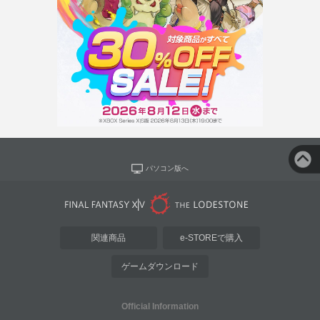
パソコン版へ
関連商品
e-STOREで購入
ゲームダウンロード
Official Information