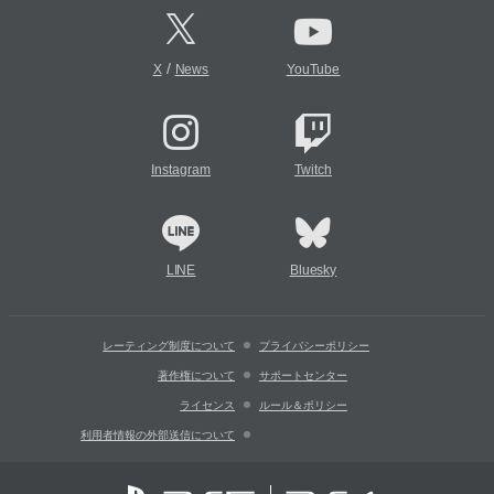
/
X
News
YouTube
Instagram
Twitch
LINE
Bluesky
レーティング制度について
プライバシーポリシー
著作権について
サポートセンター
ライセンス
ルール＆ポリシー
利用者情報の外部送信について