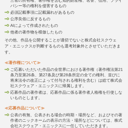
三者の所有権、著作権を含む知的財産権、名誉、信用、プライ
バシー等の権利を侵害するもの
必須記載事項に記載漏れがあるもの
公序良俗に反するもの
AIによって作成されたもの
他者の著作物を模倣したもの
その他、作品を公開することが適切でないと株式会社スクウェ
ア・エニックスが判断するものも選考対象外とさせていただきま
す。
≪著作権について≫
ご応募いただいた作品の全世界における著作権（著作権法第21
条乃至第26条、第27条及び第28条所定の全ての権利、並びに
将来法令の改正によって付与される権利を含む）は総て株式会
社スクウェア・エニックスに帰属します。
応募作品の著作者は、応募作品に係る著作者人格権を行使しな
いものとします。
≪応募作品について≫
公表の有無、公表される場合の時期・場所など、およびその著
作者のニックネームの表示の方法・場所などについては、株式
会社スクウェア・エニックスに一任していただきます。