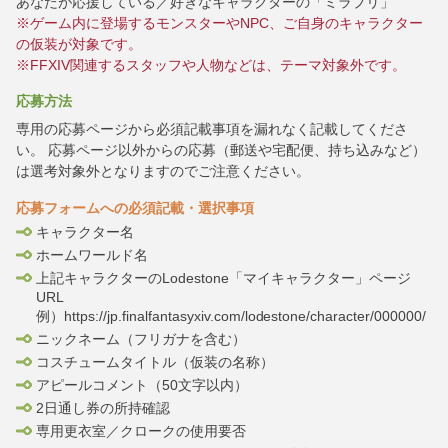
あなたが応援している／好きなキャラクターの「ミラプリ」
※ゲーム内に登場するモンスターやNPC、ご自身のキャラクター
の仮装が対象です。
※FFXIV関連するスタッフや人物などは、テーマ対象外です。
応募方法
専用の応募ページから必須記載事項を漏れなく記載してくださ
い。 応募ページ以外からの応募（郵送や宅配便、持ち込みなど）
は選考対象外となりますのでご注意ください。
応募フォームへの必須記載・選択事項
キャラクター名
ホームワールド名
上記キャラクターのLodestone「マイキャラクター」ページ
URL
例）https://jp.finalfantasyxiv.com/lodestone/character/000000/
ニックネーム（フリガナを含む）
コスチュームタイトル（仮装の名称）
アピールコメント（50文字以内）
2日通し券の所持確認
専用更衣室／クロークの使用要否