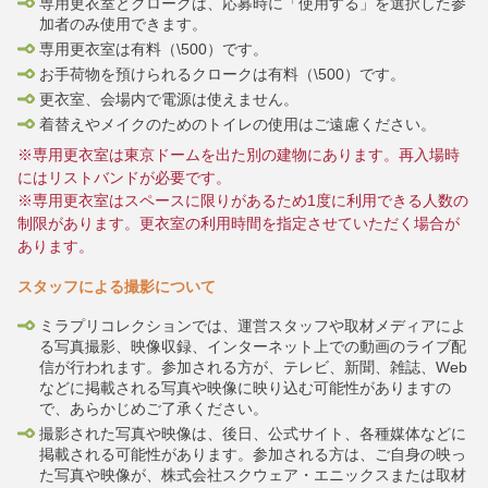
専用更衣室とクロークは、応募時に「使用する」を選択した参
加者のみ使用できます。
専用更衣室は有料（\500）です。
お手荷物を預けられるクロークは有料（\500）です。
更衣室、会場内で電源は使えません。
着替えやメイクのためのトイレの使用はご遠慮ください。
※専用更衣室は東京ドームを出た別の建物にあります。再入場時
にはリストバンドが必要です。
※専用更衣室はスペースに限りがあるため1度に利用できる人数の
制限があります。更衣室の利用時間を指定させていただく場合が
あります。
スタッフによる撮影について
ミラプリコレクションでは、運営スタッフや取材メディアによ
る写真撮影、映像収録、インターネット上での動画のライブ配
信が行われます。参加される方が、テレビ、新聞、雑誌、Web
などに掲載される写真や映像に映り込む可能性がありますの
で、あらかじめご了承ください。
撮影された写真や映像は、後日、公式サイト、各種媒体などに
掲載される可能性があります。参加される方は、ご自身の映っ
た写真や映像が、株式会社スクウェア・エニックスまたは取材