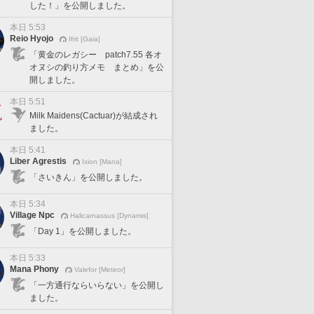
した！」を公開しました。
本日 5:53
Reio Hyojo
Ifrit [Gaia]
「黄金のレガシー patch7.55 各オ
オヌシの釣り方メモ まとめ」を公
開しました。
本日 5:51
Milk Maidens(Cactuar)が結成され
ました。
本日 5:41
Liber Agrestis
Ixion [Mana]
「さいきん」を公開しました。
本日 5:34
Village Npc
Halicarnassus [Dynamis]
「Day 1」を公開しました。
本日 5:33
Mana Phony
Valefor [Meteor]
「一方通行ならいらない」を公開し
ました。