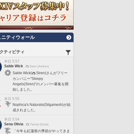
ュニティウォール
クティビティ
本日 5:57
Sable Wick
Siren [Aether]
Sable Wick(
Siren)さんがフリー
カンパニー"Sleepy
Angels(Siren)"のメンバー募集を開
始しました。
本日 5:55
Nophica's Naturals(Gilgamesh)が結
成されました。
本日 5:54
Sena Olivia
Tiamat [Gaia]
「今年も紅蓮祭の季節がやってきま