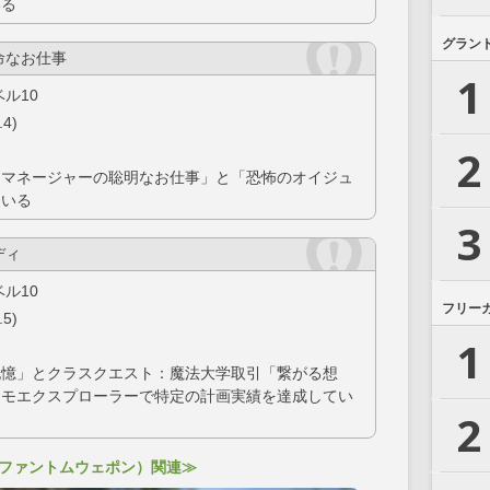
いる
グラン
命なお仕事
1
ル10
4)
2
トマネージャーの聡明なお仕事」と「恐怖のオイジュ
ている
3
ディ
ル10
フリー
5)
1
記憶」とクラスクエスト：魔法大学取引「繋がる想
スモエクスプローラーで特定の計画実績を達成してい
2
（ファントムウェポン）関連≫