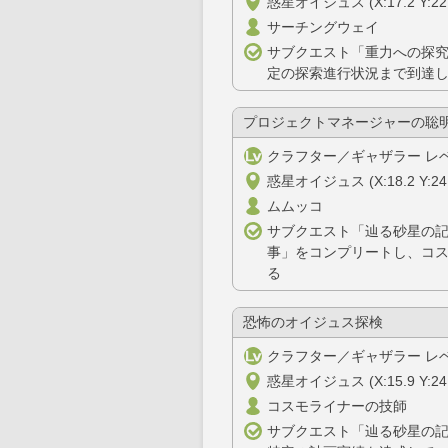
惑星オイジュス (X:17.2 Y:22.
サーチングウェイ
サブクエスト「重力への探
定の探索進行状況まで到達
プロジェクトマネージャーの聡
クラフター／ギャザラー レベ
惑星オイジュス (X:18.2 Y:24.
ムムッコ
サブクエスト「辿る砂星の
事」をコンプリートし、コ
る
恐怖のオイジュス探検
クラフター／ギャザラー レベ
惑星オイジュス (X:15.9 Y:24.
コスモライナーの技師
サブクエスト「辿る砂星の