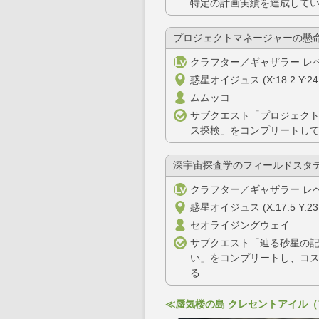
特定の計画実績を達成して
プロジェクトマネージャーの懸
クラフター／ギャザラー レベ
惑星オイジュス (X:18.2 Y:24.
ムムッコ
サブクエスト「プロジェク
ス探検」をコンプリートし
深宇宙探査学のフィールドスタ
クラフター／ギャザラー レベ
惑星オイジュス (X:17.5 Y:23.
セオライジングウェイ
サブクエスト「辿る砂星の
い」をコンプリートし、コ
る
≪蜃気楼の島 クレセントアイル