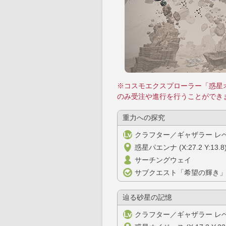
※コスモエクスプローラー「惑星
のみ受注や進行を行うことができ
重力への探究
クラフター／ギャザラー レベ
惑星パエンナ (X:27.2 Y:13.8
サーチングウェイ
サブクエスト「希望の輝き
辿る砂星の記憶
クラフター／ギャザラー レベ