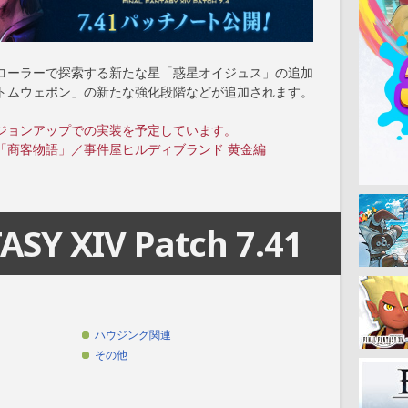
プローラーで探索する新たな星「惑星オイジュス」の追加
トムウェポン」の新たな強化段階などが追加されます。
ジョンアップでの実装を予定しています。
ン「商客物語」／事件屋ヒルディブランド 黄金編
ASY XIV Patch 7.41
ハウジング関連
その他