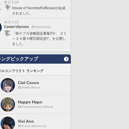
本日 5:28
House of Secrets(Rafflesia)が結成
されました。
本日 5:22
Canon Ulysses
Ridill [Gaia]
「絶ケフカ攻略固定募集P3~ ２１
～２４週４曜日固定@7」を公開し
ました。
キングピックアップ
タルコンフリクト ランキング
Ciel Cocco
Anima [Mana]
Happo Hapo
Pandaemonium [Mana]
Vivi Ann
Kujata [Elemental]