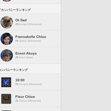
ドカンパニーランキング
Ot Sad
Gungnir [Elemental]
Fransabelle Chloe
Typhon [Elemental]
Ennet Akoya
Fenrir [Gaia]
カンパニーランキング
10:00
Gungnir [Elemental]
Fleur Chloe
Typhon [Elemental]