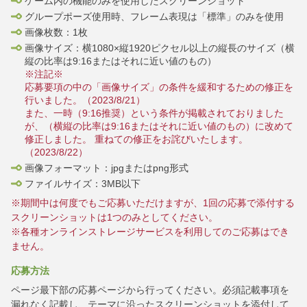
ゲーム内の機能のみを使用したスクリーンショット
グループポーズ使用時、フレーム表現は「標準」のみを使用
画像枚数：1枚
画像サイズ：横1080×縦1920ピクセル以上の縦長のサイズ（横
縦の比率は9:16またはそれに近い値のもの）
※注記※
応募要項の中の「画像サイズ」の条件を緩和するための修正を
行いました。（2023/8/21）
また、一時（9:16推奨）という条件が掲載されておりました
が、（横縦の比率は9:16またはそれに近い値のもの）に改めて
修正しました。 重ねての修正をお詫びいたします。
（2023/8/22）
画像フォーマット：jpgまたはpng形式
ファイルサイズ：3MB以下
※期間中は何度でもご応募いただけますが、1回の応募で添付する
スクリーンショットは1つのみとしてください。
※各種オンラインストレージサービスを利用してのご応募はでき
ません。
応募方法
ページ最下部の応募ページから行ってください。必須記載事項を
漏れなく記載し、テーマに沿ったスクリーンショットを添付して