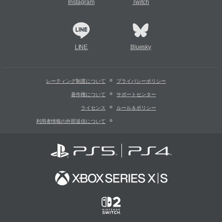
Instagram
Twitch
LINE
Bluesky
レーティング制度について
プライバシーポリシー
著作権について
サポートセンター
ライセンス
ルール＆ポリシー
利用者情報の外部送信について