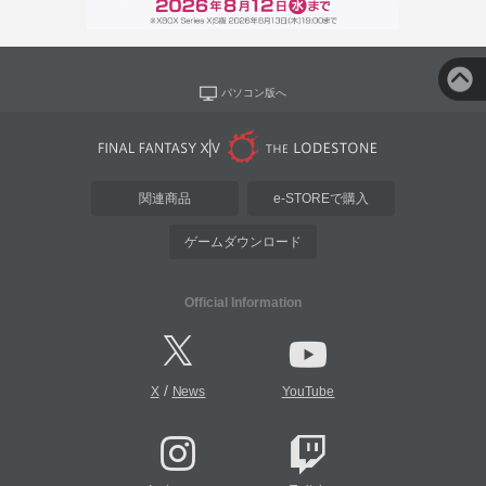
パソコン版へ
関連商品
e-STOREで購入
ゲームダウンロード
Official Information
/
X
News
YouTube