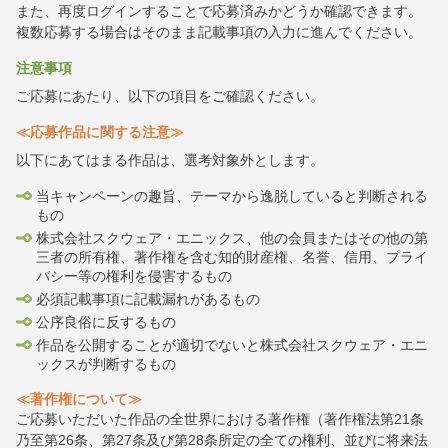
また、再度ログインすることで応募済みかどうか確認できます。
複数応募する場合はそのまま記載事項の入力に進んでください。
注意事項
ご応募にあたり、以下の項目をご確認ください。
≪応募作品に関する注意≫
以下にあてはまる作品は、選考対象外とします。
当キャンペーンの趣旨、テーマから逸脱していると判断される
もの
株式会社スクウェア・エニックス、他の会員またはその他の第
三者の所有権、著作権を含む知的財産権、名誉、信用、プライ
バシー等の権利を侵害するもの
必須記載事項に記載漏れがあるもの
公序良俗に反するもの
作品を公開することが適切でないと株式会社スクウェア・エニ
ックスが判断するもの
≪著作権について≫
ご応募いただいた作品の全世界における著作権（著作権法第21条
乃至第26条、第27条及び第28条所定の全ての権利、並びに将来法