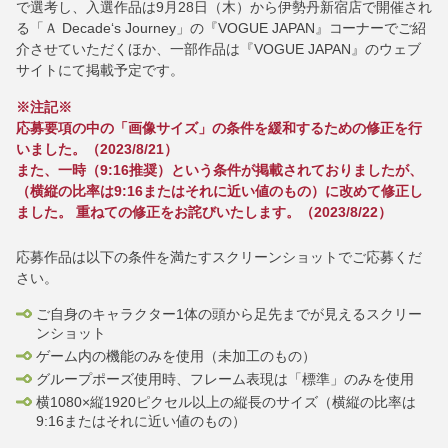
で選考し、入選作品は9月28日（木）から伊勢丹新宿店で開催され
る「Ａ Decade‘s Journey」の『VOGUE JAPAN』コーナーでご紹
介させていただくほか、一部作品は『VOGUE JAPAN』のウェブ
サイトにて掲載予定です。
※注記※
応募要項の中の「画像サイズ」の条件を緩和するための修正を行
いました。（2023/8/21）
また、一時（9:16推奨）という条件が掲載されておりましたが、
（横縦の比率は9:16またはそれに近い値のもの）に改めて修正し
ました。 重ねての修正をお詫びいたします。（2023/8/22）
応募作品は以下の条件を満たすスクリーンショットでご応募くだ
さい。
ご自身のキャラクター1体の頭から足先までが見えるスクリー
ンショット
ゲーム内の機能のみを使用（未加工のもの）
グループポーズ使用時、フレーム表現は「標準」のみを使用
横1080×縦1920ピクセル以上の縦長のサイズ（横縦の比率は
9:16またはそれに近い値のもの）