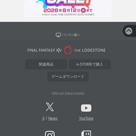
パソコン版へ
関連商品
e-STOREで購入
ゲームダウンロード
Official Information
/
X
News
YouTube