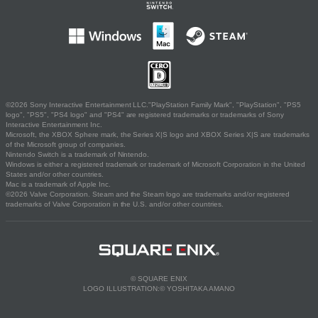
©2026 Sony Interactive Entertainment LLC."PlayStation Family Mark", "PlayStation", "PS5
logo", "PS5", "PS4 logo" and "PS4" are registered trademarks or trademarks of Sony
Interactive Entertainment Inc.
Microsoft, the XBOX Sphere mark, the Series X|S logo and XBOX Series X|S are trademarks
of the Microsoft group of companies.
Nintendo Switch is a trademark of Nintendo.
Windows is either a registered trademark or trademark of Microsoft Corporation in the United
States and/or other countries.
Mac is a trademark of Apple Inc.
©2026 Valve Corporation. Steam and the Steam logo are trademarks and/or registered
trademarks of Valve Corporation in the U.S. and/or other countries.
© SQUARE ENIX
LOGO ILLUSTRATION:© YOSHITAKA AMANO