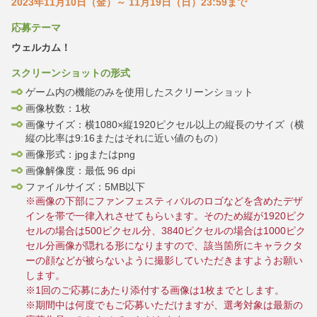
2023年11月10日（金）～ 11月19日（日）23:59まで
応募テーマ
ウェルカム！
スクリーンショットの形式
ゲーム内の機能のみを使用したスクリーンショット
画像枚数：1枚
画像サイズ：横1080×縦1920ピクセル以上の縦長のサイズ（横
縦の比率は9:16またはそれに近い値のもの）
画像形式：jpgまたはpng
画像解像度：最低 96 dpi
ファイルサイズ：5MB以下
※画像の下部にファンフェスティバルのロゴなどを含めたデザ
インを帯で一律入れさせてもらいます。そのため縦が1920ピク
セルの場合は500ピクセル分、3840ピクセルの場合は1000ピク
セル分画像が隠れる形になりますので、該当箇所にキャラクタ
ーの顔などが被らないように撮影していただきますようお願い
します。
※1回のご応募にあたり添付する画像は1枚までとします。
※期間中は何度でもご応募いただけますが、選考対象は最新の