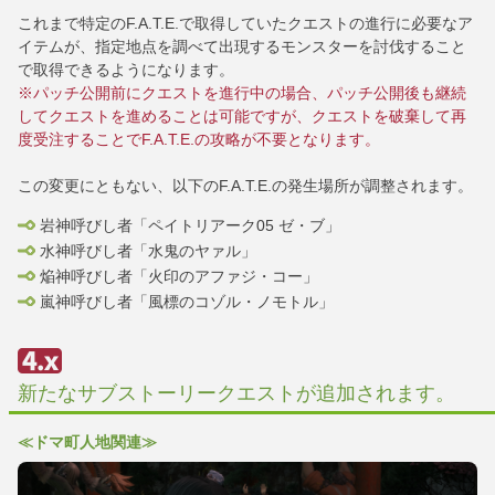
これまで特定のF.A.T.E.で取得していたクエストの進行に必要なア
イテムが、指定地点を調べて出現するモンスターを討伐すること
で取得できるようになります。
※パッチ公開前にクエストを進行中の場合、パッチ公開後も継続
してクエストを進めることは可能ですが、クエストを破棄して再
度受注することでF.A.T.E.の攻略が不要となります。
この変更にともない、以下のF.A.T.E.の発生場所が調整されます。
岩神呼びし者「ペイトリアーク05 ゼ・ブ」
水神呼びし者「水鬼のヤァル」
焔神呼びし者「火印のアファジ・コー」
嵐神呼びし者「風標のコゾル・ノモトル」
新たなサブストーリークエストが追加されます。
≪ドマ町人地関連≫