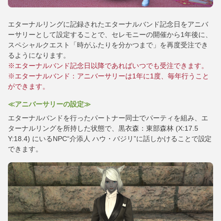
エターナルリングに記録されたエターナルバンド記念日をアニバ
ーサリーとして設定することで、セレモニーの開催から1年後に、
スペシャルクエスト「時がふたりを分かつまで」を再度受注でき
るようになります。
※エターナルバンド記念日以降であればいつでも受注できます。
※エターナルバンド：アニバーサリーは1年に1度、毎年行うこと
ができます。
≪アニバーサリーの設定≫
エターナルバンドを行ったパートナー同士でパーティを組み、エ
ターナルリングを所持した状態で、黒衣森：東部森林 (X:17.5
Y:18.4) にいるNPC“介添人 ハウ・バジリ”に話しかけることで設定
できます。