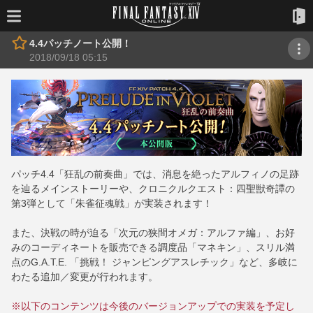
4.4パッチノート公開！
2018/09/18 05:15
パッチ4.4「狂乱の前奏曲」では、消息を絶ったアルフィノの足跡
を辿るメインストーリーや、クロニクルクエスト：四聖獣奇譚の
第3弾として「朱雀征魂戦」が実装されます！
また、決戦の時が迫る「次元の狭間オメガ：アルファ編」、お好
みのコーディネートを販売できる調度品「マネキン」、スリル満
点のG.A.T.E. 「挑戦！ ジャンピングアスレチック」など、多岐に
わたる追加／変更が行われます。
※以下のコンテンツは今後のバージョンアップでの実装を予定し