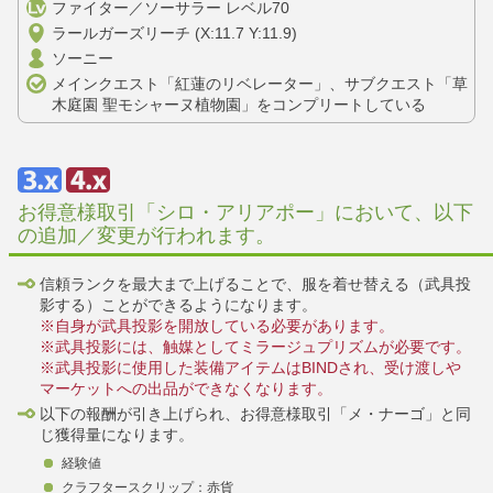
ファイター／ソーサラー レベル70
ラールガーズリーチ (X:11.7 Y:11.9)
ソーニー
メインクエスト「紅蓮のリベレーター」、サブクエスト「草
木庭園 聖モシャーヌ植物園」をコンプリートしている
お得意様取引「シロ・アリアポー」において、以下
の追加／変更が行われます。
信頼ランクを最大まで上げることで、服を着せ替える（武具投
影する）ことができるようになります。
※自身が武具投影を開放している必要があります。
※武具投影には、触媒としてミラージュプリズムが必要です。
※武具投影に使用した装備アイテムはBINDされ、受け渡しや
マーケットへの出品ができなくなります。
以下の報酬が引き上げられ、お得意様取引「メ・ナーゴ」と同
じ獲得量になります。
経験値
クラフタースクリップ：赤貨