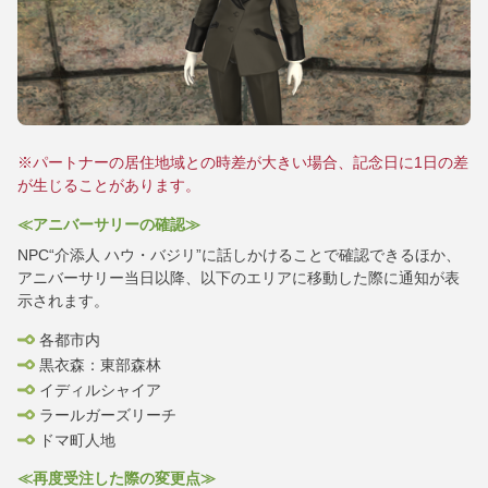
※パートナーの居住地域との時差が大きい場合、記念日に1日の差
が生じることがあります。
≪アニバーサリーの確認≫
NPC“介添人 ハウ・バジリ”に話しかけることで確認できるほか、
アニバーサリー当日以降、以下のエリアに移動した際に通知が表
示されます。
各都市内
黒衣森：東部森林
イディルシャイア
ラールガーズリーチ
ドマ町人地
≪再度受注した際の変更点≫