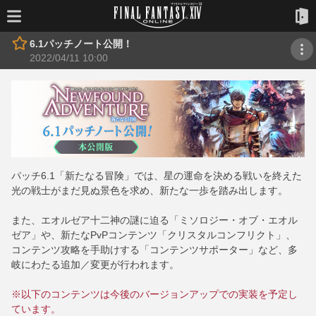
6.1パッチノート公開！
2022/04/11 10:00
パッチ6.1「新たなる冒険」では、星の運命を決める戦いを終えた
光の戦士がまだ見ぬ景色を求め、新たな一歩を踏み出します。
また、エオルゼア十二神の謎に迫る「ミソロジー・オブ・エオル
ゼア」や、新たなPvPコンテンツ「クリスタルコンフリクト」、
コンテンツ攻略を手助けする「コンテンツサポーター」など、多
岐にわたる追加／変更が行われます。
※以下のコンテンツは今後のバージョンアップでの実装を予定し
ています。