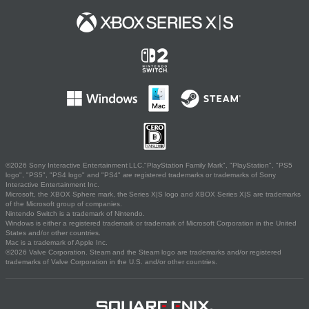
©2026 Sony Interactive Entertainment LLC."PlayStation Family Mark", "PlayStation", "PS5
logo", "PS5", "PS4 logo" and "PS4" are registered trademarks or trademarks of Sony
Interactive Entertainment Inc.
Microsoft, the XBOX Sphere mark, the Series X|S logo and XBOX Series X|S are trademarks
of the Microsoft group of companies.
Nintendo Switch is a trademark of Nintendo.
Windows is either a registered trademark or trademark of Microsoft Corporation in the United
States and/or other countries.
Mac is a trademark of Apple Inc.
©2026 Valve Corporation. Steam and the Steam logo are trademarks and/or registered
trademarks of Valve Corporation in the U.S. and/or other countries.