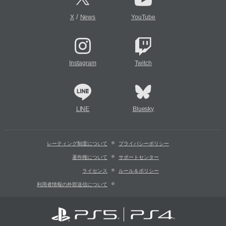
/
X
News
YouTube
Instagram
Twitch
LINE
Bluesky
レーティング制度について
プライバシーポリシー
著作権について
サポートセンター
ライセンス
ルール＆ポリシー
利用者情報の外部送信について