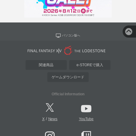
パソコン版へ
関連商品
e-STOREで購入
ゲームダウンロード
Official Information
/
X
News
YouTube