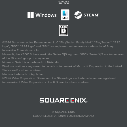
©2026 Sony Interactive Entertainment LLC."PlayStation Family Mark", "PlayStation", "PS5
logo", "PS5", "PS4 logo" and "PS4" are registered trademarks or trademarks of Sony
Interactive Entertainment Inc.
Microsoft, the XBOX Sphere mark, the Series X|S logo and XBOX Series X|S are trademarks
of the Microsoft group of companies.
Nintendo Switch is a trademark of Nintendo.
Windows is either a registered trademark or trademark of Microsoft Corporation in the United
States and/or other countries.
Mac is a trademark of Apple Inc.
©2026 Valve Corporation. Steam and the Steam logo are trademarks and/or registered
trademarks of Valve Corporation in the U.S. and/or other countries.
© SQUARE ENIX
LOGO ILLUSTRATION:© YOSHITAKA AMANO