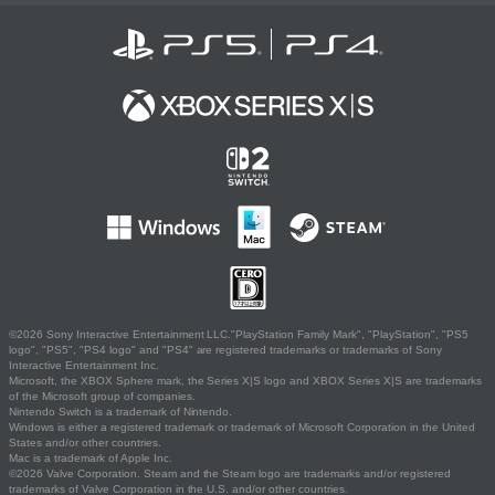
©2026 Sony Interactive Entertainment LLC."PlayStation Family Mark", "PlayStation", "PS5
logo", "PS5", "PS4 logo" and "PS4" are registered trademarks or trademarks of Sony
Interactive Entertainment Inc.
Microsoft, the XBOX Sphere mark, the Series X|S logo and XBOX Series X|S are trademarks
of the Microsoft group of companies.
Nintendo Switch is a trademark of Nintendo.
Windows is either a registered trademark or trademark of Microsoft Corporation in the United
States and/or other countries.
Mac is a trademark of Apple Inc.
©2026 Valve Corporation. Steam and the Steam logo are trademarks and/or registered
trademarks of Valve Corporation in the U.S. and/or other countries.