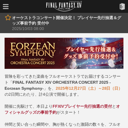
オーケストラコンサート開催決定！ プレイヤー先行抽選＆グ
ッズ事前予約 受付中
2025/10/03 08:00
冒険を彩ってきた楽曲をフルオーケストラでお届けするコンサー
ト「
FINAL FANTASY XIV ORCHESTRA CONCERT 2025 -
Eorzean Symphony-
」を、
2025年12月27日（土）～28日（日）
の2日間にわたり、計4公演で開催します。
開催に先駆けて、本日より
FFXIVプレイヤー先行抽選の受付
と
オ
フィシャルグッズの事前予約
がスタート！
仲間と笑い合った瞬間や、胸が熱くなった激闘の数々を、フルオ