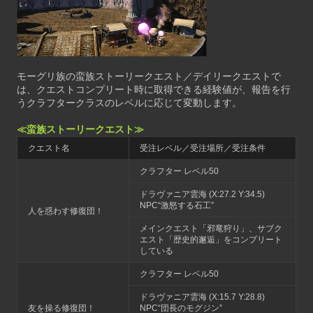
モーグリ族の蛮族ストーリークエスト／デイリークエストで
は、クエストコンプリート時に取得できる経験値が、報告を行
うクラフタークラスのレベルに応じて変動します。
≪蛮族ストーリークエスト≫
クエスト名
受注レベル／受注場所／受注条件
クラフター レベル50
ドラヴァニア雲海 (X:27.2 Y:34.5)
NPC“激怒する石工”
人を惑わす修復団！
メインクエスト「邪竜狩り」、サブク
エスト「歴史的邂逅」をコンプリート
している
クラフター レベル50
ドラヴァニア雲海 (X:15.7 Y:28.8)
友を操る修復団！
NPC“団長のモグジン”