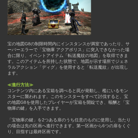
宝の地図G8の制限時間内にインスタンスが満室であったり、サ
ーバーエラーで「宝物庫 アクアポリス」に突入できなかった場
合に限り、イベントアイテム「転送魔紋の地図」を取得できま
す。このアイテムを所持した状態で、地図が示す場所でジェネ
ラルアクション「ディグ」を使用すると「転送魔紋」が出現し
ます。
≪進行方法≫
コンテンツ内にある宝箱を調べると罠が発動し、檻にいるモン
スターに襲われます。このモンスターをすべて討伐すると、宝
の地図G8を使用したプレイヤーが宝箱を開錠でき、報酬と「宝
物庫の鍵」を入手できます。
「宝物庫の鍵」を2つある扉のうち任意のものに使用し、当たり
の場合は先の区画へ進行できます。第一区画から6つの扉をくぐ
り、目指すは最終区画です。