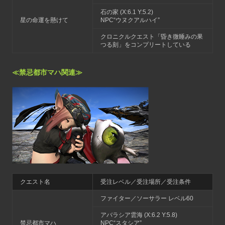
石の家 (X:6.1 Y:5.2)
星の命運を懸けて
NPC“ウヌクアルハイ”
クロニクルクエスト「昏き微睡みの果
つる刻」をコンプリートしている
≪禁忌都市マハ関連≫
クエスト名
受注レベル／受注場所／受注条件
ファイター／ソーサラー レベル60
アバラシア雲海 (X:6.2 Y:5.8)
禁忌都市マハ
NPC“スタシア”