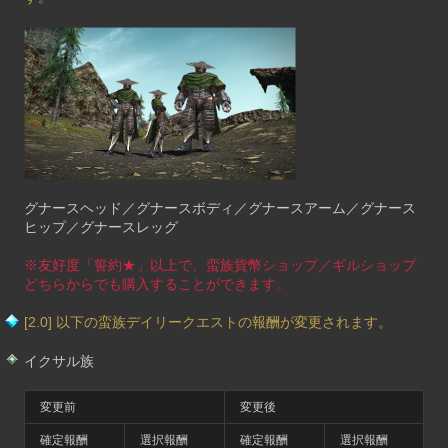
グナースヘッド／グナースボディ／グナースアーム／グナース
ヒップ／グナースレッグ
※友好度「誓約★」以上で、蛮族貨幣ショップ／ギルショップ
どちらからでも購入することができます。
[2.0] 以下の蛮族デイリークエストの報酬が変更されます。
イクサル族
変更前
変更後
確定報酬
選択報酬
確定報酬
選択報酬