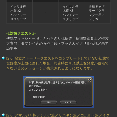
イクサル樫
イクサル樫
各種ギャザ
木貨 x2
木貨 x2
ラー／クラ
-
ベンチャー
ベンチャー
フター用マ
スクリップ
スクリップ
テリガ
≪対象クエスト≫
侠気フィッシャー魂／ぶっちぎり伐採道／採掘野郎参上／特攻
大審門／タマシイ込めろや／続・ブッ込みイクサル伝説／果て
ぬ夢を
[2.0] 蛮族ストーリークエストをコンプリートしていない状態で
友好度が上限に達した場合、報告時にそれ以上友好度が蓄積で
きない旨のメッセージが表示されるようになります。
[2.0] アマルジャ族／シルフ族／サハギン族／コボルド族／イク