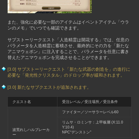
また、強化に必要な一部のアイテムはイベントアイテム「ウラ
ンのメモ」でいつでも確認できます。
サブストーリークエスト「人造精霊は開花する」では、任意の
パラメータを人造精霊に蓄積させ、最終的にその力を「新たな
アニマウェポン」に注入することで、パラメータを任意に書き
替えたアニマウェポンを完成させることができます。
[3.0] サブストーリークエスト「新たな武器の創造を」の進行に
必要な「発光性クリスタル」のドロップ率が緩和されます。
[3.0] 新たなサブクエストが追加されます。
クエスト名
受注レベル／受注場所／受注条件
ファイター／ソーサラーレベル60
リムサ・ロミンサ：上甲板層 (X:11.0
Y:10.4)
波荒れしハルブレーカ
NPC“デンストン”
ー