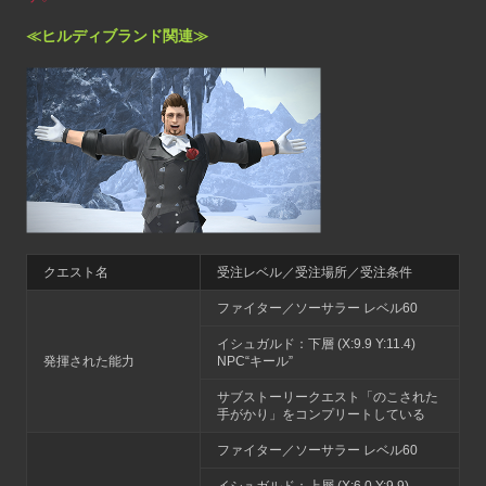
≪ヒルディブランド関連≫
クエスト名
受注レベル／受注場所／受注条件
ファイター／ソーサラー レベル60
イシュガルド：下層 (X:9.9 Y:11.4)
発揮された能力
NPC“キール”
サブストーリークエスト「のこされた
手がかり」をコンプリートしている
ファイター／ソーサラー レベル60
イシュガルド：上層 (X:6.0 Y:9.9)