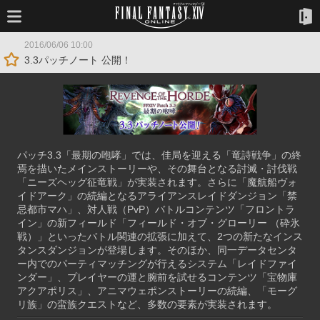
2016/06/06 10:00
3.3パッチノート 公開！
パッチ3.3「最期の咆哮」では、佳局を迎える「竜詩戦争」の終
焉を描いたメインストーリーや、その舞台となる討滅・討伐戦
「ニーズヘッグ征竜戦」が実装されます。さらに「魔航船ヴォ
イドアーク」の続編となるアライアンスレイドダンジョン「禁
忌都市マハ」、対人戦（PvP）バトルコンテンツ「フロントラ
イン」の新フィールド「フィールド・オブ・グローリー （砕氷
戦）」といったバトル関連の拡張に加えて、2つの新たなインス
タンスダンジョンが登場します。そのほか、同一データセンタ
ー内でのパーティマッチングが行えるシステム「レイドファイ
ンダー」、プレイヤーの運と腕前を試せるコンテンツ「宝物庫
アクアポリス」、アニマウェポンストーリーの続編、「モーグ
リ族」の蛮族クエストなど、多数の要素が実装されます。