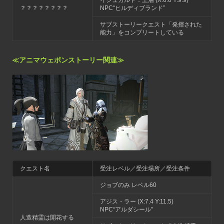
？？？？？？？？
NPC“ヒルディブランド”
サブストーリークエスト「発揮された
能力」をコンプリートしている
≪アニマウェポンストーリー関連≫
クエスト名
受注レベル／受注場所／受注条件
ジョブのみ レベル60
アジス・ラー (X:7.4 Y:11.5)
NPC“アルダシール”
人造精霊は開花する