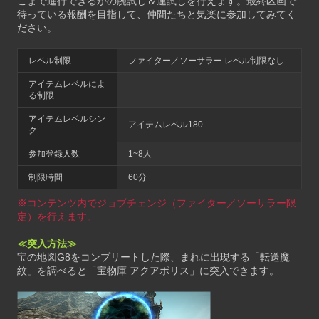
こまで進行できるかの腕試し＆運試しを行えます。最終区画で
待っている報酬を目指して、仲間たちと気楽に参加してみてく
ださい。
レベル制限
ファイター／ソーサラー レベル制限なし
アイテムレベルによ
-
る制限
アイテムレベルシン
アイテムレベル180
ク
参加登録人数
1~8人
制限時間
60分
※コンテンツ内でジョブチェンジ（ファイター／ソーサラー限
定）を行えます。
≪突入方法≫
宝の地図G8をコンプリートした際、まれに出現する「転送魔
紋」を調べると「宝物庫 アクアポリス」に突入できます。