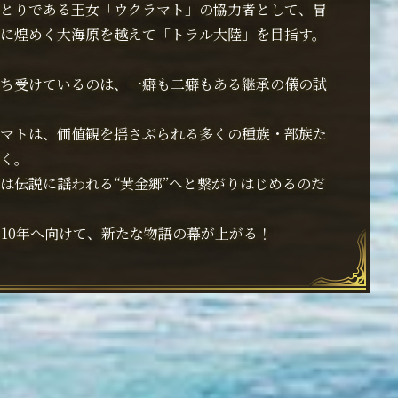
とりである王女「ウクラマト」の協力者として、冒
に煌めく大海原を越えて「トラル大陸」を目指す。
ち受けているのは、一癖も二癖もある継承の儀の試
マトは、価値観を揺さぶられる多くの種族・部族た
く。
は伝説に謡われる“黄金郷”へと繋がりはじめるのだ
なる10年へ向けて、新たな物語の幕が上がる！