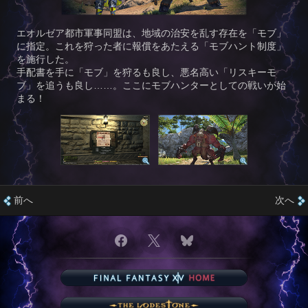
エオルゼア都市軍事同盟は、地域の治安を乱す存在を「モブ」
に指定。これを狩った者に報償をあたえる「モブハント制度」
を施行した。
手配書を手に「モブ」を狩るも良し、悪名高い「リスキーモ
ブ」を追うも良し……。ここにモブハンターとしての戦いが始
まる！
前へ
次へ