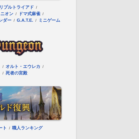
リプルトライアド
/
ミニオン
ドマ式麻雀
/
/
ンダー
G.A.T.E.
ミニゲーム
/
/
ス
オルト・エウレカ
/
/
ラ
死者の宮殿
/
ート
職人ランキング
/