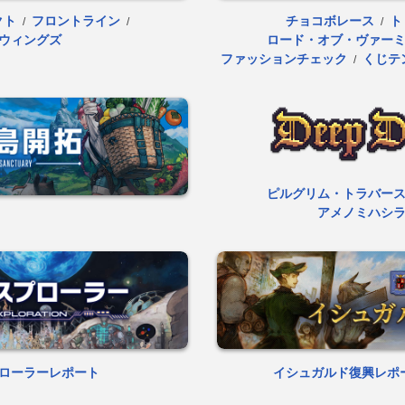
クト
フロントライン
チョコボレース
ト
/
/
/
ウィングズ
ロード・オブ・ヴァー
ファッションチェック
くじテ
/
ピルグリム・トラバー
アメノミハシ
ローラーレポート
イシュガルド復興レポ