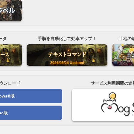
ータ
手順を自動化して効率アップ！
土地の
2026/08/04
Updated
ウンロード
サービス利用期間の追
dows®版
ac版