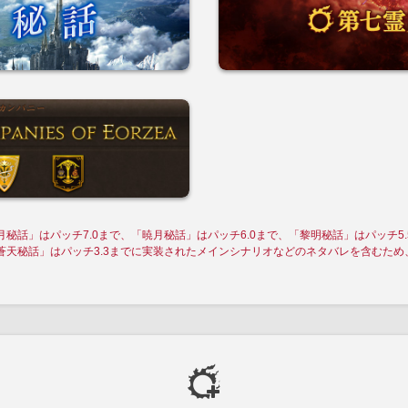
月秘話」はパッチ7.0まで、「暁月秘話」はパッチ6.0まで、「黎明秘話」はパッチ5.
「蒼天秘話」はパッチ3.3までに実装されたメインシナリオなどのネタバレを含むた