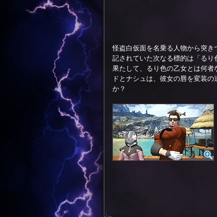
怪盗白仮面を名乗る人物から突き
記されていた次なる標的は「るり
果たして、るり色の乙女とは何者
ドとナシュは、彼女の唇を変装の
か？