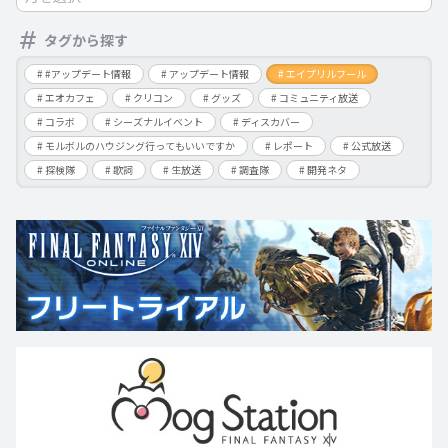
タグから探す
#アップデート情報
アップデート情報
エイプリルフール
エオカフェ
クリコン
グッズ
コミュニティ放送
コラボ
シーズナルイベント
ディスカバー
モルボルのハウジング行ってもいいですか
レポート
公式放送
探検隊
歌詞
生放送
調査隊
開発ネタ