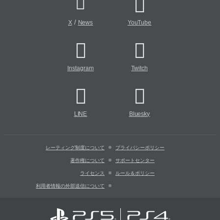
/
X
News
YouTube
Instagram
Twitch
LINE
Bluesky
レーティング制度について
プライバシーポリシー
著作権について
サポートセンター
ライセンス
ルール＆ポリシー
利用者情報の外部送信について