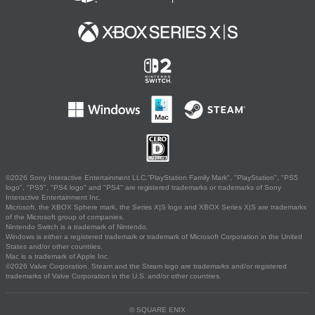
©2026 Sony Interactive Entertainment LLC."PlayStation Family Mark", "PlayStation", "PS5
logo", "PS5", "PS4 logo" and "PS4" are registered trademarks or trademarks of Sony
Interactive Entertainment Inc.
Microsoft, the XBOX Sphere mark, the Series X|S logo and XBOX Series X|S are trademarks
of the Microsoft group of companies.
Nintendo Switch is a trademark of Nintendo.
Windows is either a registered trademark or trademark of Microsoft Corporation in the United
States and/or other countries.
Mac is a trademark of Apple Inc.
©2026 Valve Corporation. Steam and the Steam logo are trademarks and/or registered
trademarks of Valve Corporation in the U.S. and/or other countries.
© SQUARE ENIX