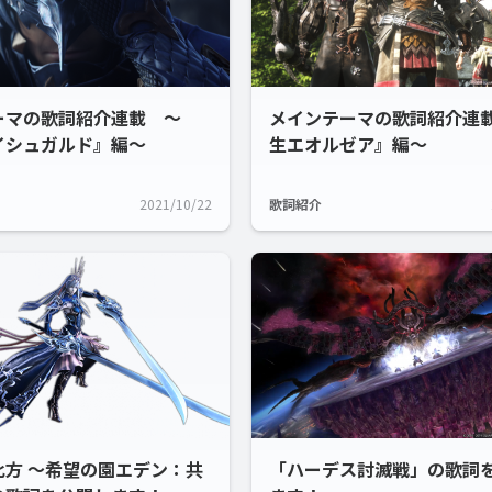
ーマの歌詞紹介連載 ～
メインテーマの歌詞紹介連載
イシュガルド』編～
生エオルゼア』編～
2021/10/22
歌詞紹介
此方 ～希望の園エデン：共
「ハーデス討滅戦」の歌詞