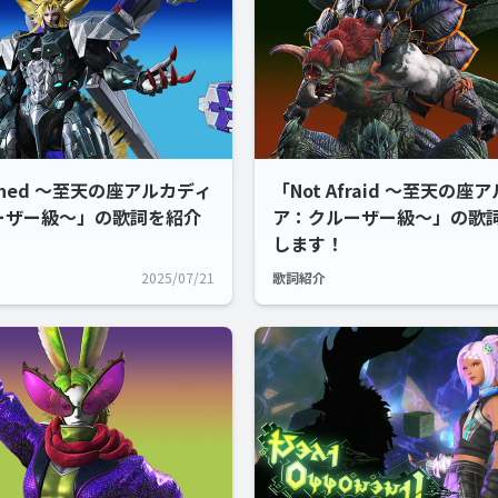
ashed ～至天の座アルカディ
「Not Afraid ～至天の座
ーザー級～」の歌詞を紹介
ア：クルーザー級～」の歌
します！
2025/07/21
歌詞紹介