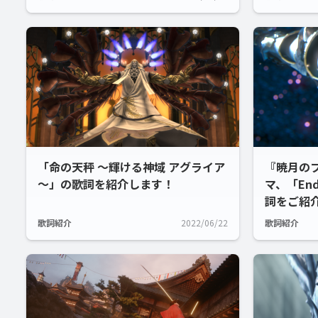
「命の天秤 ～輝ける神域 アグライア
『暁月の
～」の歌詞を紹介します！
マ、「Endw
詞をご紹
歌詞紹介
2022/06/22
歌詞紹介