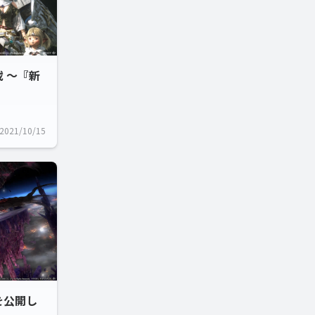
 ～『新
2021/10/15
を公開し