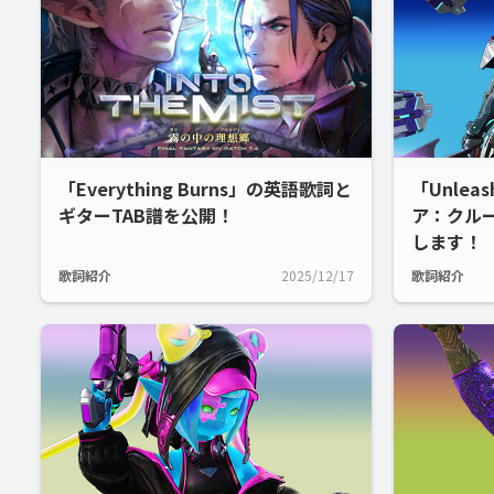
「Everything Burns」の英語歌詞と
「Unle
ギターTAB譜を公開！
ア：クル
します！
歌詞紹介
2025/12/17
歌詞紹介