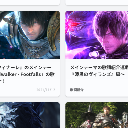
フィナーレ』のメインテー
メインテーマの歌詞紹介連
alker - Footfalls」の歌
『漆黒のヴィランズ』編～
介！
2021/11/12
歌詞紹介