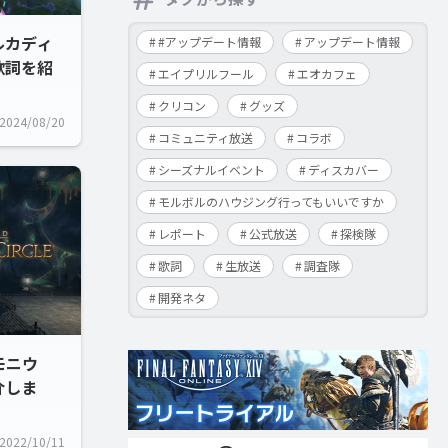
アルカディ
#アップデート情報
アップデート情報
歌詞を紹
エイプリルフール
エオカフェ
クリコン
グッズ
2024/08/20
コミュニティ放送
コラボ
シーズナルイベント
ディスカバー
モルボルのハウジング行ってもいいですか
レポート
公式放送
探検隊
歌詞
生放送
調査隊
開発ネタ
モニウ
介しま
2022/10/11