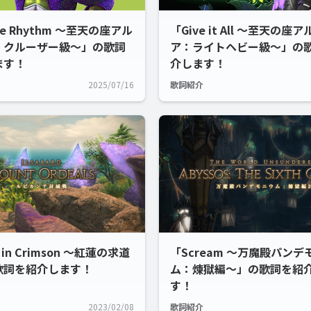
the Rhythm ～至天の座アル
「Give it All ～至天の座
：クルーザー級～」の歌詞
ア：ライトヘビー級～」の
ます！
介します！
2025/07/16
歌詞紹介
 in Crimson ～紅蓮の求道
「Scream ～万魔殿パンデ
歌詞を紹介します！
ム：煉獄編～」の歌詞を紹
す！
2023/02/08
歌詞紹介