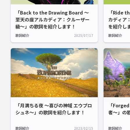
「Back to the Drawing Board ～
「Ride 
至天の座アルカディア：クルーザー
カディア
級～」の歌詞を紹介します！
を紹介し
歌詞紹介
2025/07/17
歌詞紹介
「月満ちる夜 ～喜びの神域 エウプロ
「Forged
シュネ～」の歌詞を紹介します！
者～」の
歌詞紹介
2023/02/15
歌詞紹介