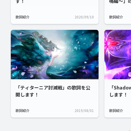
す！
鳴編～」
歌詞紹介
2020/09/10
歌詞紹介
「ティターニア討滅戦」の歌詞を公
「Shado
開します！
します！
歌詞紹介
2019/08/01
歌詞紹介