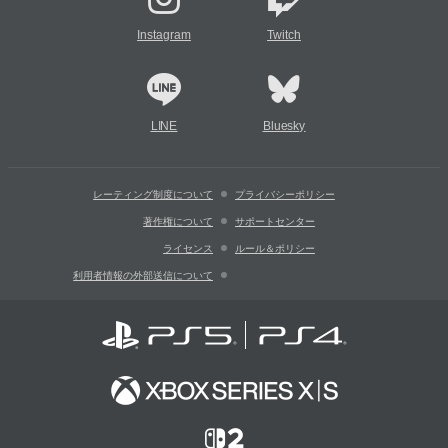
Instagram
Twitch
LINE
Bluesky
レーティング制度について
プライバシーポリシー
著作権について
サポートセンター
ライセンス
ルール＆ポリシー
利用者情報の外部送信について