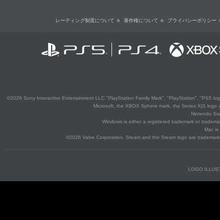
レーティング制度について
著作権について
プライバシーポリシー
©2026 Sony Interactive Entertainment LLC."PlayStation Family Mark", "PlayStation", "PS5 log
Microsoft, the XBOX Sphere mark, the Series X|S logo 
Nintendo Swi
Windows is either a registered trademark or trademar
Mac is
©2026 Valve Corporation. Steam and the Steam logo are trademarks a
LOGO ILLUS