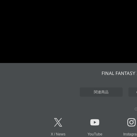
関連商品
O
X
/
News
YouTube
Instagr