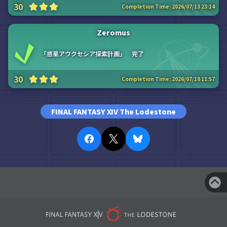
30
Completion Time:
2026/07/13 23:14
Zeromus
「惑星アウクセシア探索計画」 完了
30
Completion Time:
2026/07/10 11:57
FINAL FANTASY XIV The Lodestone