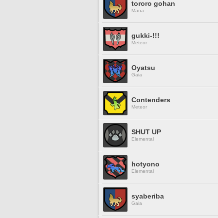
tororo gohan
Mana
gukki-!!!
Meteor
Oyatsu
Gaia
Contenders
Meteor
SHUT UP
Elemental
hotyono
Elemental
syaberiba
Gaia