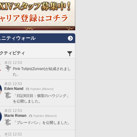
ュニティウォール
クティビティ
本日 12:53
Pink Tulips(Zurvan)が結成されまし
た。
本日 12:53
Eden Nand
Yojimbo [Meteor]
「日記8日目：個室のハウジング」
を公開しました。
本日 12:53
Marie Ronan
Yojimbo [Meteor]
「ブレードバン」を公開しました。
本日 12:52