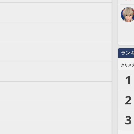
ラン
クリス
1
2
3