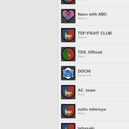
Naco with ABC
Meteor
TEF:FIGHT CLUB
Meteor
TDS_Official
Gaia
DOCHI
Elemental
AC_team
Gaia
zutto miteruyo
Mana
tebasaki