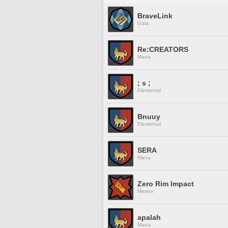
BraveLink
Gaia
Re:CREATORS
Mana
; s ;
Elemental
Bnuuy
Elemental
SERA
Mana
Zero Rim Impact
Meteor
apalah
Mana