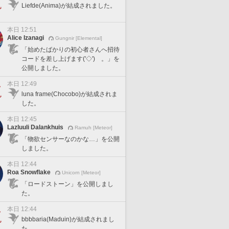
Liefde(Anima)が結成されました。
本日 12:51
Alice Izanagi
Gungnir [Elemental]
「始めたばかりの初心者さんへ招待
コードを差し上げます('◇')ゞ。」を
公開しました。
本日 12:49
luna frame(Chocobo)が結成されま
した。
本日 12:45
Lazluuli Dalankhuis
Ramuh [Meteor]
「物欲センサーなのかな…」を公開
しました。
本日 12:44
Roa Snowflake
Unicorn [Meteor]
「ロードストーン」を公開しまし
た。
本日 12:44
bbbbaria(Maduin)が結成されまし
た。