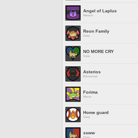
Angel of Laplus
Meteor
Reon Family
Gaia
NO MORE CRY
Gaia
Asterios
Elemental
Forima
Mana
Home guard
Gaia
ssww
Gaia