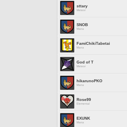
sttary
Meteor
SNOB
Mana
FamiChikiTabetai
Mana
God of T
Meteor
hikarunoPKO
Mana
Rose99
Elemental
EXUNK
Mana