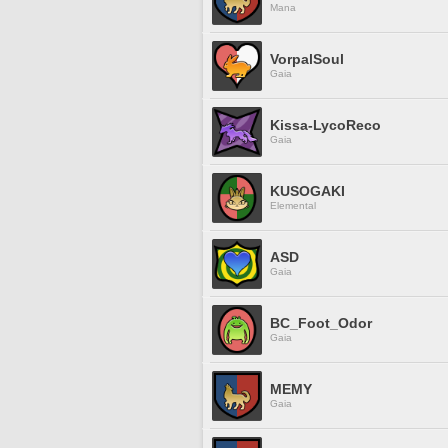
Mana
VorpalSoul
Gaia
Kissa-LycoReco
Gaia
KUSOGAKI
Elemental
ASD
Gaia
BC_Foot_Odor
Gaia
MEMY
Gaia