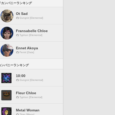
ドカンパニーランキング
Ot Sad
Gungnir [Elemental]
Fransabelle Chloe
Typhon [Elemental]
Ennet Akoya
Fenrir [Gaia]
カンパニーランキング
10:00
Gungnir [Elemental]
Fleur Chloe
Typhon [Elemental]
Metal Woman
Titan [Mana]