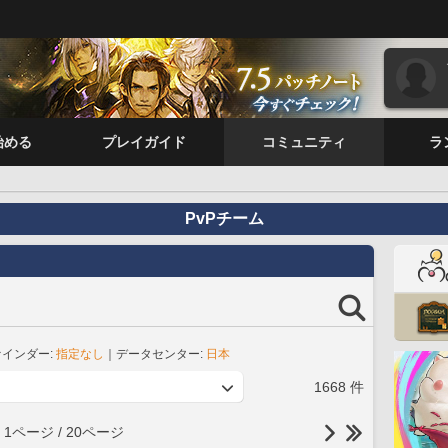
始める
プレイガイド
コミュニティ
ラ
PvPチーム
インダー:
指定なし
｜データセンター:
日本
1668 件
1ページ / 20ページ