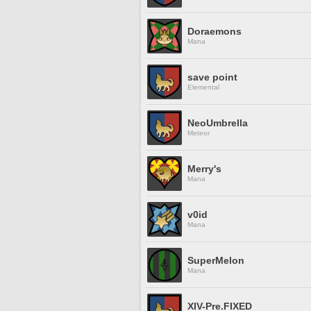
Doraemons
Mana
save point
Elemental
NeoUmbrella
Meteor
Merry's
Mana
v0id
Mana
SuperMelon
Mana
XIV-Pre.FIXED