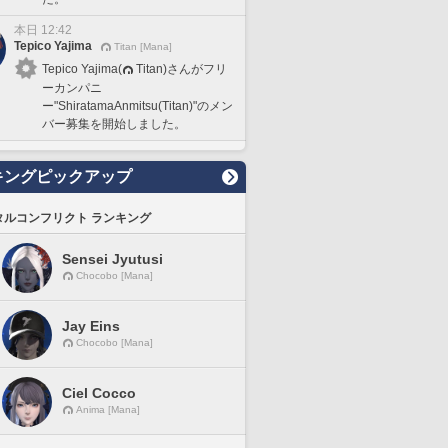
本日 12:42
Tepico Yajima
Titan [Mana]
Tepico Yajima(
Titan)さんがフリ
ーカンパニ
ー"ShiratamaAnmitsu(Titan)"のメン
バー募集を開始しました。
キングピックアップ
タルコンフリクト ランキング
Sensei Jyutusi
Chocobo [Mana]
Jay Eins
Chocobo [Mana]
Ciel Cocco
Anima [Mana]