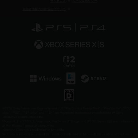
ライセンス
ルール＆ポリシー
利用者情報の外部送信について
©2026 Sony Interactive Entertainment LLC."PlayStation Family Mark", "PlayStation", "PS5
logo", "PS5", "PS4 logo" and "PS4" are registered trademarks or trademarks of Sony
Interactive Entertainment Inc.
Microsoft, the XBOX Sphere mark, the Series X|S logo and XBOX Series X|S are trademarks
of the Microsoft group of companies.
Nintendo Switch is a trademark of Nintendo.
Windows is either a registered trademark or trademark of Microsoft Corporation in the United