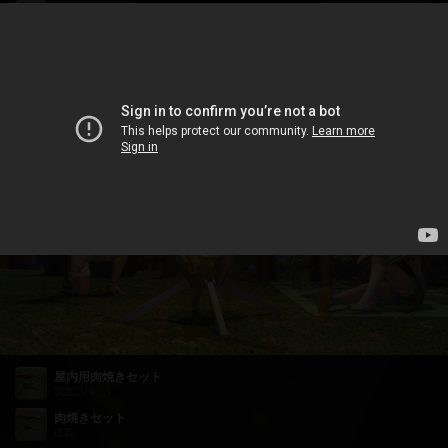
プーギー
ミニオン
その他アイテム
屋内用肉焼きセット
調度品(卓上)
肉焼きセット
庭具