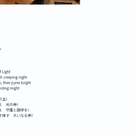
～
 Light
h creeping night
heir pyres bright
nding might
の主）
え 光の神）
よ 守護と調停を）
き降す 大いなる神）