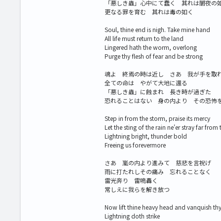
「悪しき蟲」心中にて蠢く 其れは闇夜の
更なる罪を育む 其れは毒の如く
Soul, thine end is nigh. Take mine hand
All life must return to the land
Lingered hath the worm, overlong
Purge thy flesh of fear and be strong
魂よ 終焉の時は近し さあ 我が手を取
全ての命は やがて大地に還る
「悪しき蟲」に蝕まれ 長き時が過ぎた
恐れることはない 身の内より その恐怖
Step in from the storm, praise its mercy
Let the sting of the rain ne'er stray far from 
Lightning bright, thunder bold
Freeing us forevermore
さあ 嵐の内より進みて 慈悲を言祝げ
雨に打たれしその痛み 忘れることなく
雷光奔り 雷鳴轟く
常しえに我らを解き放つ
Now lift thine heavy head and vanquish th
Lightning doth strike