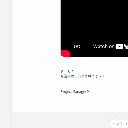
よーし！
今週末はラムウと戦うぞ～！
Project Manager M
レポー