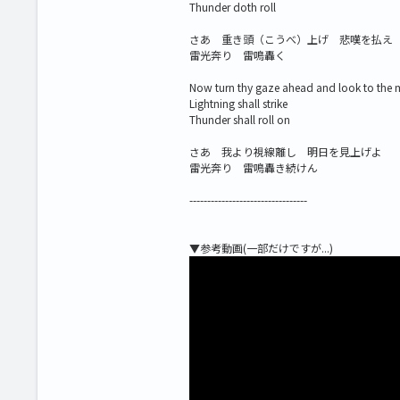
Thunder doth roll
さあ 重き頭（こうべ）上げ 悲嘆を払え
雷光奔り 雷鳴轟く
Now turn thy gaze ahead and look to the
Lightning shall strike
Thunder shall roll on
さあ 我より視線離し 明日を見上げよ
雷光奔り 雷鳴轟き続けん
---------------------------------
▼参考動画(一部だけですが...)