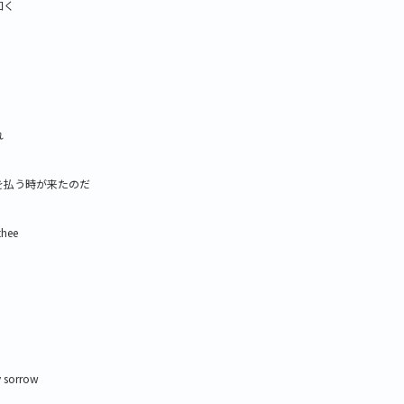
如く
れ
を払う時が来たのだ
thee
y sorrow