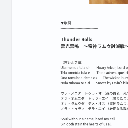
▼歌詞
---------------------------------
Thunder Rolls
雷光雷鳴 ～蛮神ラムウ討滅戦
【古シルフ語】
Ula menida tula oh Hoary Arbor, Lord of
Tela omnida tula ei Thine advent quellet
Ona ramuhda deme os The wicked burn, t
Nola tulama tela ei Smote by Levin's bli
ウラ・メニダ トゥラ・オ （森の古老 光
テラ・オムニダ トゥラ・エイ （降りたま
オナ・ラムウダ デメ・オス （雷神ラムウ
ノラ・トゥラマ テラ・エイ （厳正なる裁
Soul without a name, heed my call
Sin doth stain the hearts of us all