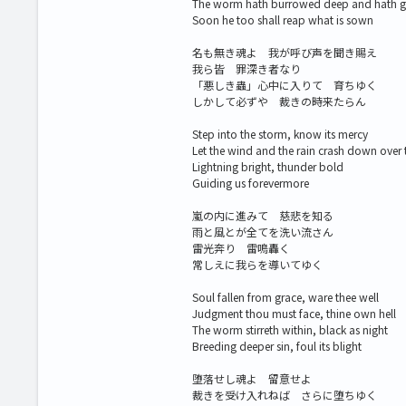
The worm hath burrowed deep and hath 
Soon he too shall reap what is sown
名も無き魂よ 我が呼び声を聞き賜え
我ら皆 罪深き者なり
「悪しき蟲」心中に入りて 育ちゆく
しかして必ずや 裁きの時来たらん
Step into the storm, know its mercy
Let the wind and the rain crash down over 
Lightning bright, thunder bold
Guiding us forevermore
嵐の内に進みて 慈悲を知る
雨と風とが全てを洗い流さん
雷光奔り 雷鳴轟く
常しえに我らを導いてゆく
Soul fallen from grace, ware thee well
Judgment thou must face, thine own hell
The worm stirreth within, black as night
Breeding deeper sin, foul its blight
堕落せし魂よ 留意せよ
裁きを受け入れねば さらに堕ちゆく