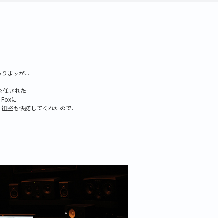
ますが...
を任された
i Foxに
、祖堅も快諾してくれたので、