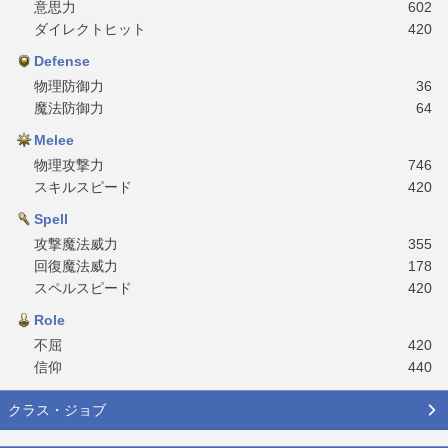
意思力
602
ダイレクトヒット
420
Defense
物理防御力
36
魔法防御力
64
Melee
物理攻撃力
746
スキルスピード
420
Spell
攻撃魔法威力
355
回復魔法威力
178
スペルスピード
420
Role
不屈
420
信仰
440
クラス・ジョブ