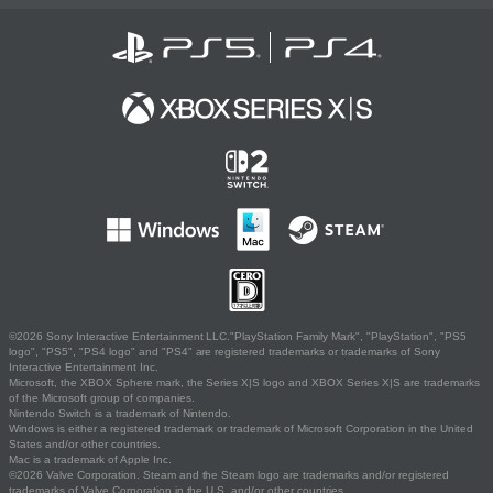
©2026 Sony Interactive Entertainment LLC."PlayStation Family Mark", "PlayStation", "PS5
logo", "PS5", "PS4 logo" and "PS4" are registered trademarks or trademarks of Sony
Interactive Entertainment Inc.
Microsoft, the XBOX Sphere mark, the Series X|S logo and XBOX Series X|S are trademarks
of the Microsoft group of companies.
Nintendo Switch is a trademark of Nintendo.
Windows is either a registered trademark or trademark of Microsoft Corporation in the United
States and/or other countries.
Mac is a trademark of Apple Inc.
©2026 Valve Corporation. Steam and the Steam logo are trademarks and/or registered
trademarks of Valve Corporation in the U.S. and/or other countries.