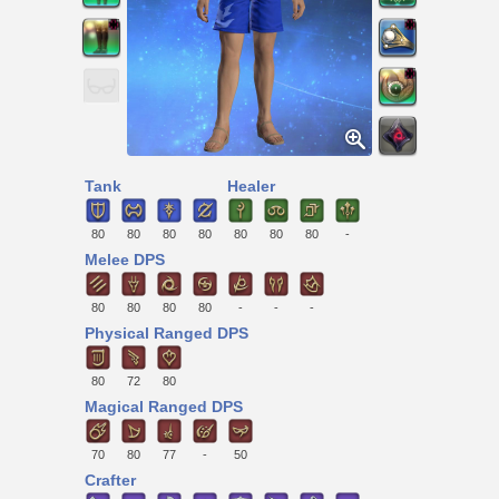
Tank
Healer
80
80
80
80
80
80
80
-
Melee DPS
80
80
80
80
-
-
-
Physical Ranged DPS
80
72
80
Magical Ranged DPS
70
80
77
-
50
Crafter