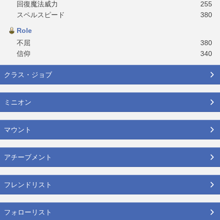
回復魔法威力
255
スペルスピード
380
Role
不屈
380
信仰
340
クラス・ジョブ
ミニオン
マウント
アチーブメント
フレンドリスト
フォローリスト