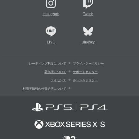
Instagram
Twitch
LINE
Bluesky
レーティング制度について
プライバシーポリシー
著作権について
サポートセンター
ライセンス
ルール＆ポリシー
利用者情報の外部送信について