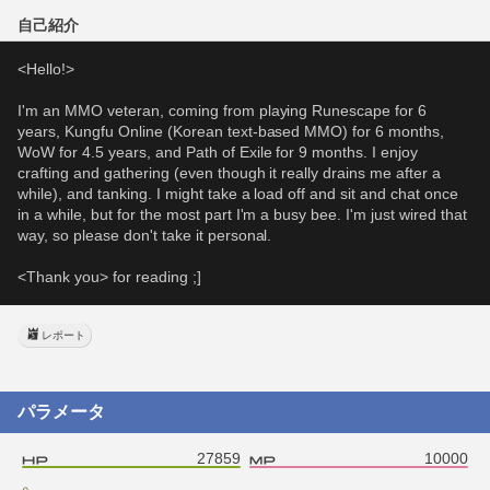
自己紹介
<Hello!>
I'm an MMO veteran, coming from playing Runescape for 6 
years, Kungfu Online (Korean text-based MMO) for 6 months, 
WoW for 4.5 years, and Path of Exile for 9 months. I enjoy 
crafting and gathering (even though it really drains me after a 
while), and tanking. I might take a load off and sit and chat once 
in a while, but for the most part I'm a busy bee. I'm just wired that 
way, so please don't take it personal.
<Thank you> for reading ;]
レポート
パラメータ
27859
10000