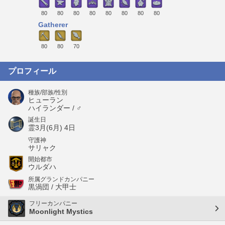
80
80
80
80
80
80
80
80
Gatherer
80
80
70
プロフィール
種族/部族/性別
ヒューラン
ハイランダー / ♂
誕生日
霊3月(6月) 4日
守護神
サリャク
開始都市
ウルダハ
所属グランドカンパニー
黒渦団 / 大甲士
フリーカンパニー
Moonlight Mystics