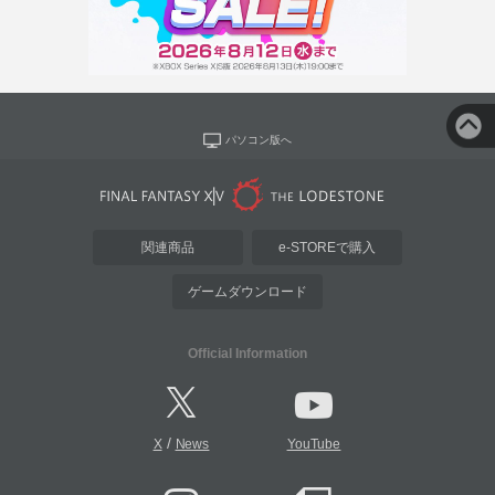
パソコン版へ
関連商品
e-STOREで購入
ゲームダウンロード
Official Information
/
X
News
YouTube