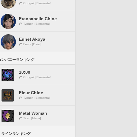
Gungnir [Elemental]
Fransabelle Chloe
Typhon [Elemental]
Ennet Akoya
Fenrir [Gaia]
カンパニーランキング
10:00
Gungnir [Elemental]
Fleur Chloe
Typhon [Elemental]
Metal Woman
Titan [Mana]
トラインランキング