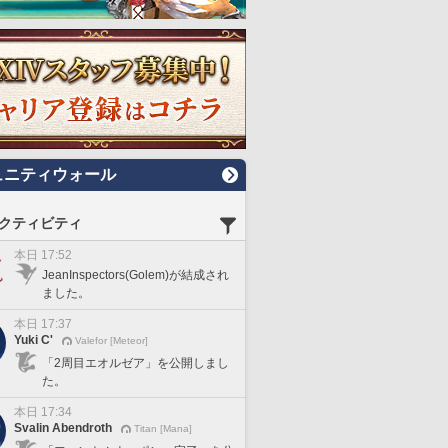
ュニティウォール
クティビティ
本日 17:52
JeanInspectors(Golem)が結成され
ました。
本日 17:37
Yuki C'
Valefor [Meteor]
「2周目エオルゼア」を公開しまし
た。
本日 17:34
Svalin Abendroth
Titan [Mana]