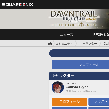
ニュース
FFXIVを
コミュニティ
キャラクター
Call
プロフィール
キャラクター
Pure White
Callista Clyne
Halicarnassus [Dynamis]
プロフィール
クラス・