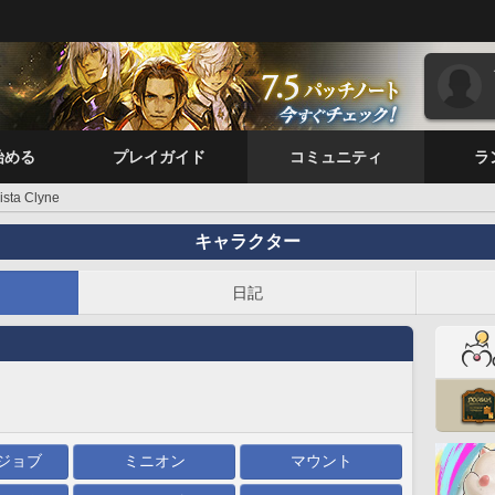
始める
プレイガイド
コミュニティ
ラ
ista Clyne
キャラクター
日記
ジョブ
ミニオン
マウント