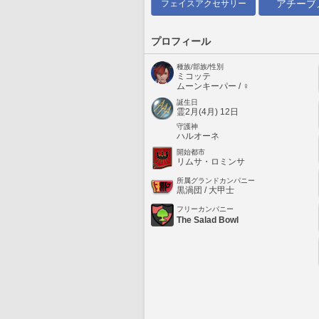
アチーブ
フェイスアクセサリー
プロフィール
種族/部族/性別
ミコッテ
ムーンキーパー / ♀
誕生日
霊2月(4月) 12日
守護神
ハルオーネ
開始都市
リムサ・ロミンサ
所属グランドカンパニー
黒渦団 / 大甲士
フリーカンパニー
The Salad Bowl