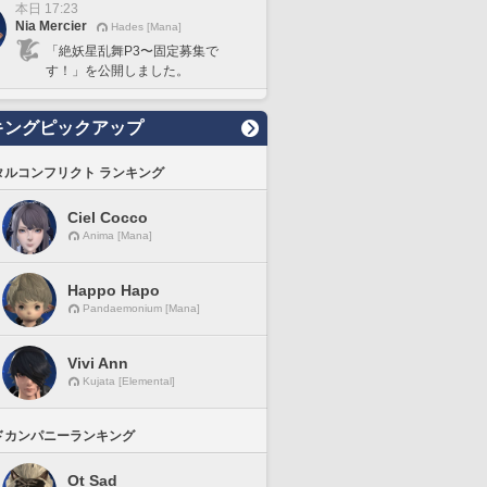
本日 17:23
Nia Mercier
Hades [Mana]
「絶妖星乱舞P3〜固定募集で
す！」を公開しました。
キングピックアップ
タルコンフリクト ランキング
Ciel Cocco
Anima [Mana]
Happo Hapo
Pandaemonium [Mana]
Vivi Ann
Kujata [Elemental]
ドカンパニーランキング
Ot Sad