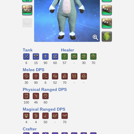
Tank
Healer
6
15
90
60
57
-
30
70
Melee DPS
30
90
6
52
70
-
-
Physical Ranged DPS
100
46
60
Magical Ranged DPS
4
4
50
-
70
Crafter