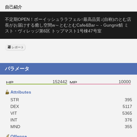
自己紹介
不定期OPEN！ボーイッシュララフェル↑最高品質↓(自称)のとむ店
長がお届けする癒し空間w～とむとむCafe&Bar～ - Gungnir鯖 ミ
スト・ヴィレッジ第6区 トップマスト1号棟47号室
レポート
パラメータ
152442
10000
Attributes
STR
395
DEX
5117
VIT
5365
INT
376
MND
355
Offense