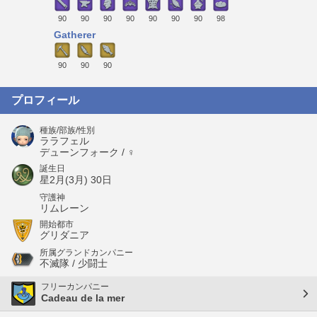
90
90
90
90
90
90
90
98
Gatherer
90
90
90
プロフィール
種族/部族/性別
ララフェル
デューンフォーク / ♀
誕生日
星2月(3月) 30日
守護神
リムレーン
開始都市
グリダニア
所属グランドカンパニー
不滅隊 / 少闘士
フリーカンパニー
Cadeau de la mer