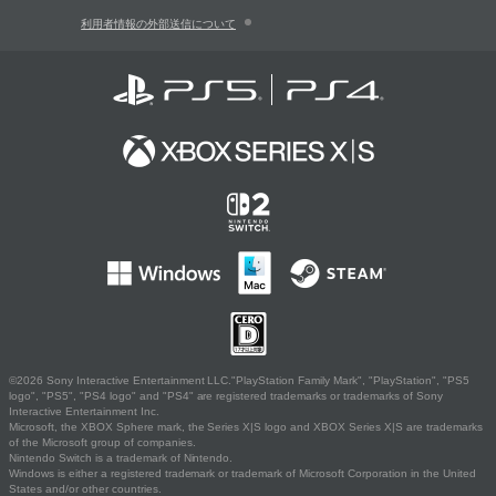
利用者情報の外部送信について
©2026 Sony Interactive Entertainment LLC."PlayStation Family Mark", "PlayStation", "PS5
logo", "PS5", "PS4 logo" and "PS4" are registered trademarks or trademarks of Sony
Interactive Entertainment Inc.
Microsoft, the XBOX Sphere mark, the Series X|S logo and XBOX Series X|S are trademarks
of the Microsoft group of companies.
Nintendo Switch is a trademark of Nintendo.
Windows is either a registered trademark or trademark of Microsoft Corporation in the United
States and/or other countries.