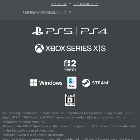
ライセンス
ルール＆ポリシー
利用者情報の外部送信について
©2026 Sony Interactive Entertainment LLC."PlayStation Family Mark", "PlayStation", "PS5
logo", "PS5", "PS4 logo" and "PS4" are registered trademarks or trademarks of Sony
Interactive Entertainment Inc.
Microsoft, the XBOX Sphere mark, the Series X|S logo and XBOX Series X|S are trademarks
of the Microsoft group of companies.
Nintendo Switch is a trademark of Nintendo.
Windows is either a registered trademark or trademark of Microsoft Corporation in the United