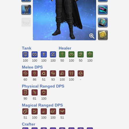
Tank
Healer
100
100
100
100
50
100
50
100
Melee DPS
60
86
51
93
100
100
-
Physical Ranged DPS
90
81
100
Magical Ranged DPS
51
100
100
100
51
Crafter