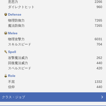
意思力
2266
ダイレクトヒット
960
Defense
物理防御力
7265
魔法防御力
7265
Melee
物理攻撃力
6031
スキルスピード
704
Spell
攻撃魔法威力
262
回復魔法威力
440
スペルスピード
420
Role
不屈
1332
信仰
440
クラス・ジョブ