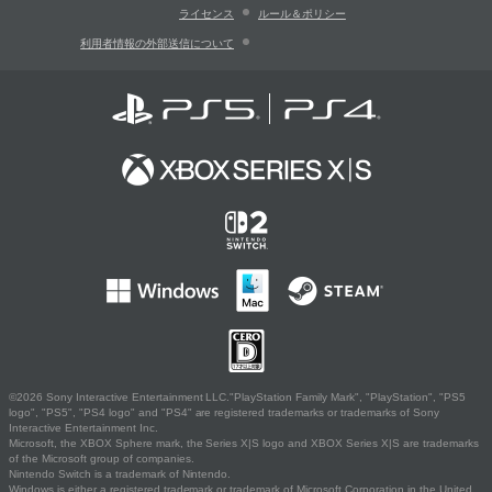
ライセンス
ルール＆ポリシー
利用者情報の外部送信について
©2026 Sony Interactive Entertainment LLC."PlayStation Family Mark", "PlayStation", "PS5
logo", "PS5", "PS4 logo" and "PS4" are registered trademarks or trademarks of Sony
Interactive Entertainment Inc.
Microsoft, the XBOX Sphere mark, the Series X|S logo and XBOX Series X|S are trademarks
of the Microsoft group of companies.
Nintendo Switch is a trademark of Nintendo.
Windows is either a registered trademark or trademark of Microsoft Corporation in the United