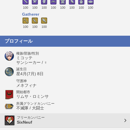
100
100
100
100
100
100
100
100
Gatherer
100
100
100
プロフィール
種族/部族/性別
ミコッテ
サンシーカー / ♀
誕生日
星4月(7月) 8日
守護神
メネフィナ
開始都市
リムサ・ロミンサ
所属グランドカンパニー
不滅隊 / 大闘士
フリーカンパニー
SixNeuf