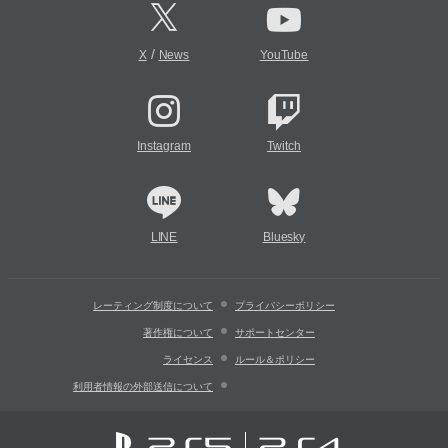
/
X
News
YouTube
Instagram
Twitch
LINE
Bluesky
レーティング制度について
プライバシーポリシー
著作権について
サポートセンター
ライセンス
ルール＆ポリシー
利用者情報の外部送信について