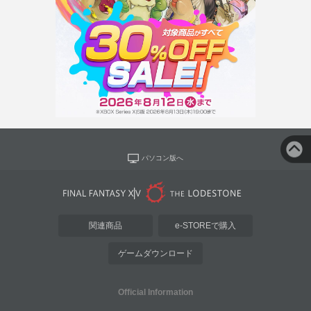
パソコン版へ
関連商品
e-STOREで購入
ゲームダウンロード
Official Information