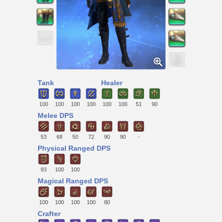
Tank
Healer
100
100
100
100
100
100
51
90
Melee DPS
53
68
50
72
90
90
-
Physical Ranged DPS
93
100
100
Magical Ranged DPS
100
100
100
100
80
Crafter