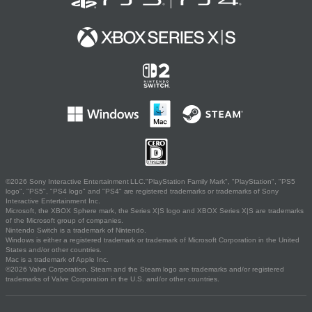
©2026 Sony Interactive Entertainment LLC."PlayStation Family Mark", "PlayStation", "PS5
logo", "PS5", "PS4 logo" and "PS4" are registered trademarks or trademarks of Sony
Interactive Entertainment Inc.
Microsoft, the XBOX Sphere mark, the Series X|S logo and XBOX Series X|S are trademarks
of the Microsoft group of companies.
Nintendo Switch is a trademark of Nintendo.
Windows is either a registered trademark or trademark of Microsoft Corporation in the United
States and/or other countries.
Mac is a trademark of Apple Inc.
©2026 Valve Corporation. Steam and the Steam logo are trademarks and/or registered
trademarks of Valve Corporation in the U.S. and/or other countries.