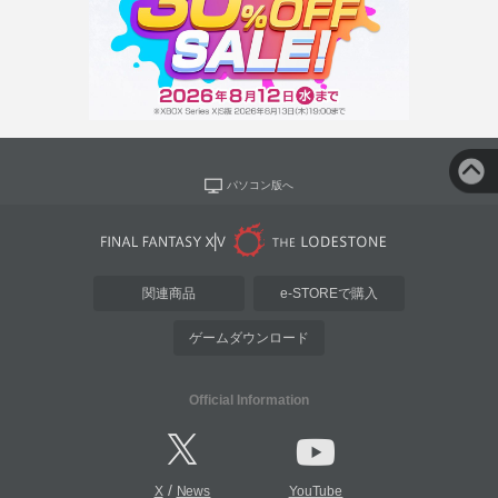
パソコン版へ
関連商品
e-STOREで購入
ゲームダウンロード
Official Information
/
X
News
YouTube