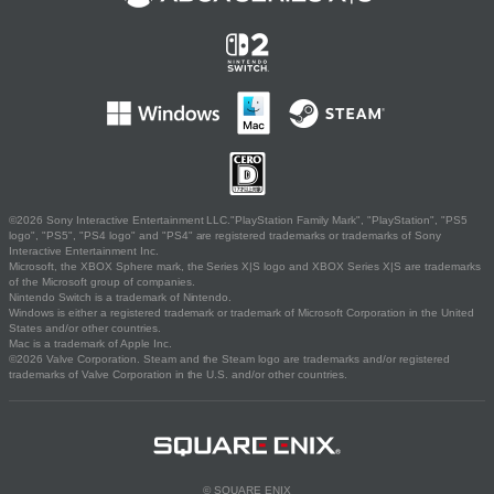
©2026 Sony Interactive Entertainment LLC."PlayStation Family Mark", "PlayStation", "PS5
logo", "PS5", "PS4 logo" and "PS4" are registered trademarks or trademarks of Sony
Interactive Entertainment Inc.
Microsoft, the XBOX Sphere mark, the Series X|S logo and XBOX Series X|S are trademarks
of the Microsoft group of companies.
Nintendo Switch is a trademark of Nintendo.
Windows is either a registered trademark or trademark of Microsoft Corporation in the United
States and/or other countries.
Mac is a trademark of Apple Inc.
©2026 Valve Corporation. Steam and the Steam logo are trademarks and/or registered
trademarks of Valve Corporation in the U.S. and/or other countries.
© SQUARE ENIX