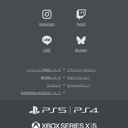
Instagram
Twitch
LINE
Bluesky
レーティング制度について
プライバシーポリシー
著作権について
サポートセンター
ライセンス
ルール＆ポリシー
利用者情報の外部送信について