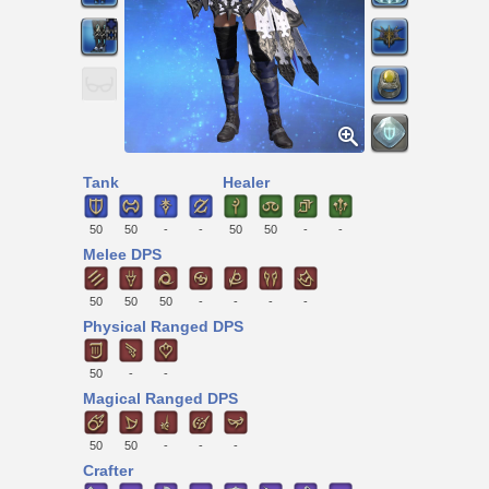
Tank
Healer
50
50
-
-
50
50
-
-
Melee DPS
50
50
50
-
-
-
-
Physical Ranged DPS
50
-
-
Magical Ranged DPS
50
50
-
-
-
Crafter