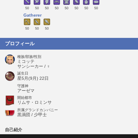
50
50
50
50
50
50
50
50
Gatherer
50
50
50
プロフィール
種族/部族/性別
ミコッテ
サンシーカー / ♀
誕生日
星5月(9月) 22日
守護神
アーゼマ
開始都市
リムサ・ロミンサ
所属グランドカンパニー
黒渦団 / 少甲士
自己紹介