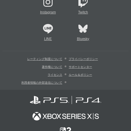
Instagram
Twitch
LINE
Bluesky
レーティング制度について
プライバシーポリシー
著作権について
サポートセンター
ライセンス
ルール＆ポリシー
利用者情報の外部送信について