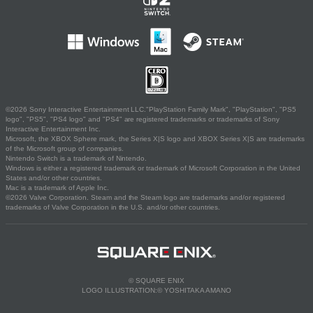
©2026 Sony Interactive Entertainment LLC."PlayStation Family Mark", "PlayStation", "PS5
logo", "PS5", "PS4 logo" and "PS4" are registered trademarks or trademarks of Sony
Interactive Entertainment Inc.
Microsoft, the XBOX Sphere mark, the Series X|S logo and XBOX Series X|S are trademarks
of the Microsoft group of companies.
Nintendo Switch is a trademark of Nintendo.
Windows is either a registered trademark or trademark of Microsoft Corporation in the United
States and/or other countries.
Mac is a trademark of Apple Inc.
©2026 Valve Corporation. Steam and the Steam logo are trademarks and/or registered
trademarks of Valve Corporation in the U.S. and/or other countries.
© SQUARE ENIX
LOGO ILLUSTRATION:© YOSHITAKA AMANO