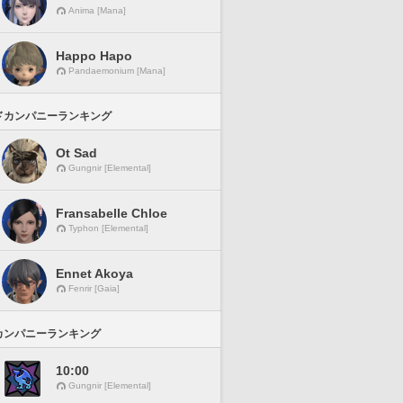
Anima [Mana]
Happo Hapo
Pandaemonium [Mana]
ドカンパニーランキング
Ot Sad
Gungnir [Elemental]
Fransabelle Chloe
Typhon [Elemental]
Ennet Akoya
Fenrir [Gaia]
カンパニーランキング
10:00
Gungnir [Elemental]