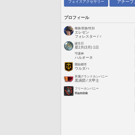
アチーブ
フェイスアクセサリー
プロフィール
種族/部族/性別
エレゼン
フォレスター / ♂
誕生日
星2月(3月) 1日
守護神
ハルオーネ
開始都市
ウルダハ
所属グランドカンパニー
黒渦団 / 大甲士
フリーカンパニー
Hamink