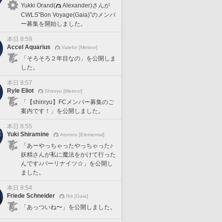
Yukki Orand(
Alexander)さんが
CWLS"Bon Voyage(Gaia)"のメンバ
ー募集を開始しました。
本日 8:59
Accel Aquarius
Valefor [Meteor]
「そろそろ２年目なの」を公開しま
した。
本日 8:57
Ryle Eliot
Shinryu [Meteor]
「【shinryu】FCメンバー募集のご
案内です！」を公開しました。
本日 8:55
Yuki Shiramine
Atomos [Elemental]
「あーやっちゃったやっちゃった♪
妖精さんが私に魔法をかけて行った
んです♪パーリナイツ☆」を公開し
ました。
本日 8:54
Friede Schneider
Ifrit [Gaia]
「あっついね〜」を公開しました。