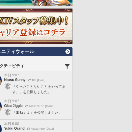
ュニティウォール
クティビティ
本日 9:07
Natsu Sunny
Ifrit [Gaia]
「やったことないことをやってま
す。」を公開しました。
本日 9:07
Glee Jiggle
Masamune [Mana]
「出ねぇよ」を公開しました。
本日 9:00
Yukki Orand
Alexander [Gaia]