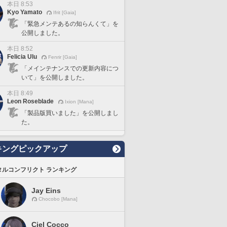
本日 8:53
Kyo Yamato
Ifrit [Gaia]
「緊急メンテあるの知らんくて」を
公開しました。
本日 8:52
Felicia Ulu
Fenrir [Gaia]
「メインテナンスでの更新内容につ
いて」を公開しました。
本日 8:49
Leon Roseblade
Ixion [Mana]
「製品版買いました」を公開しまし
た。
キングピックアップ
タルコンフリクト ランキング
Jay Eins
Chocobo [Mana]
Ciel Cocco