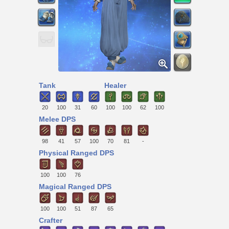
Tank
Healer
20
100
31
60
100
100
62
100
Melee DPS
98
41
57
100
70
81
-
Physical Ranged DPS
100
100
76
Magical Ranged DPS
100
100
51
87
65
Crafter