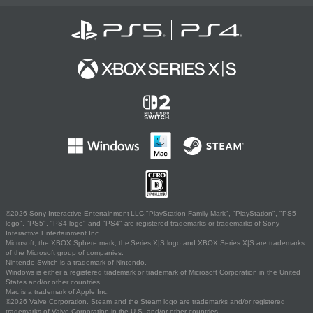
©2026 Sony Interactive Entertainment LLC."PlayStation Family Mark", "PlayStation", "PS5
logo", "PS5", "PS4 logo" and "PS4" are registered trademarks or trademarks of Sony
Interactive Entertainment Inc.
Microsoft, the XBOX Sphere mark, the Series X|S logo and XBOX Series X|S are trademarks
of the Microsoft group of companies.
Nintendo Switch is a trademark of Nintendo.
Windows is either a registered trademark or trademark of Microsoft Corporation in the United
States and/or other countries.
Mac is a trademark of Apple Inc.
©2026 Valve Corporation. Steam and the Steam logo are trademarks and/or registered
trademarks of Valve Corporation in the U.S. and/or other countries.