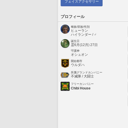
フェイスアクセサリー
プロフィール
種族/部族/性別
ヒューラン
ハイランダー / ♂
誕生日
霊6月(12月) 27日
守護神
オシュオン
開始都市
ウルダハ
所属グランドカンパニー
不滅隊 / 大闘士
フリーカンパニー
Chibi House