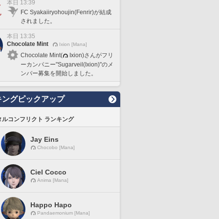
本日 13:39
FC Syakaiiryohoujin(Fenrir)が結成
されました。
本日 13:35
Chocolate Mint
Ixion [Mana]
Chocolate Mint(
Ixion)さんがフリ
ーカンパニー"Sugarveil(Ixion)"のメ
ンバー募集を開始しました。
キングピックアップ
タルコンフリクト ランキング
Jay Eins
Chocobo [Mana]
Ciel Cocco
Anima [Mana]
Happo Hapo
Pandaemonium [Mana]