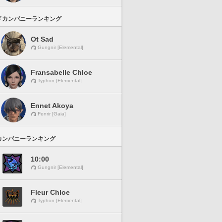
ドカンパニーランキング
Ot Sad
Gungnir [Elemental]
Fransabelle Chloe
Typhon [Elemental]
Ennet Akoya
Fenrir [Gaia]
カンパニーランキング
10:00
Gungnir [Elemental]
Fleur Chloe
Typhon [Elemental]