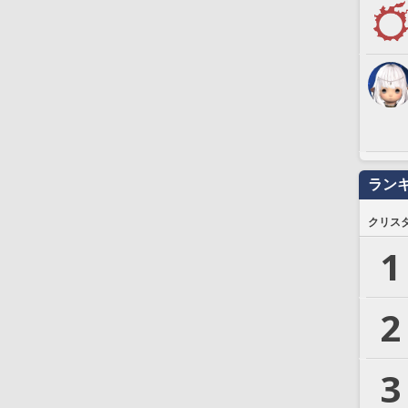
ラン
クリス
1
2
3