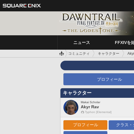
ニュース
FFXIVを
コミュニティ
キャラクター
Aky
プロフィール
キャラクター
Makai Scholar
Akyr Rav
Typhon [Elemental]
プロフィール
クラス・