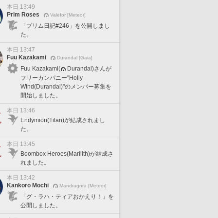
本日 13:49
Prim Roses
Valefor [Meteor]
「プリム日記#246」を公開しまし
た。
本日 13:47
Fuu Kazakami
Durandal [Gaia]
Fuu Kazakami(
Durandal)さんが
フリーカンパニー"Holly
Wind(Durandal)"のメンバー募集を
開始しました。
本日 13:46
Endymion(Titan)が結成されまし
た。
本日 13:45
Boombox Heroes(Marilith)が結成さ
れました。
本日 13:42
Kankoro Mochi
Mandragora [Meteor]
「グ・ラハ・ティアおかえり！」を
公開しました。