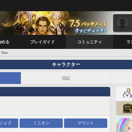
始める
プレイガイド
コミュニティ
ラ
r Rav
キャラクター
日記
ジョブ
ミニオン
マウント