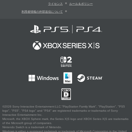
ライセンス
ルール＆ポリシー
利用者情報の外部送信について
©2026 Sony Interactive Entertainment LLC."PlayStation Family Mark", "PlayStation", "PS5
logo", "PS5", "PS4 logo" and "PS4" are registered trademarks or trademarks of Sony
Interactive Entertainment Inc.
Microsoft, the XBOX Sphere mark, the Series X|S logo and XBOX Series X|S are trademarks
of the Microsoft group of companies.
Nintendo Switch is a trademark of Nintendo.
Windows is either a registered trademark or trademark of Microsoft Corporation in the United