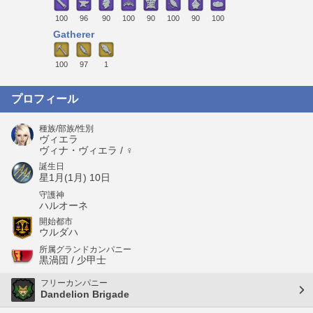
100
96
90
100
90
100
90
100
Gatherer
100
97
1
プロフィール
種族/部族/性別
ヴィエラ
ヴィナ・ヴィエラ / ♀
誕生日
星1月(1月) 10日
守護神
ハルオーネ
開始都市
ウルダハ
所属グランドカンパニー
黒渦団 / 少甲士
フリーカンパニー
Dandelion Brigade