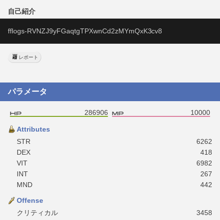
自己紹介
fflogs-RVNZJ9yFGaqtgTPXwnCd2zMYmQxK3cv8
レポート
パラメータ
286906
10000
Attributes
STR
6262
DEX
418
VIT
6982
INT
267
MND
442
Offense
クリティカル
3458